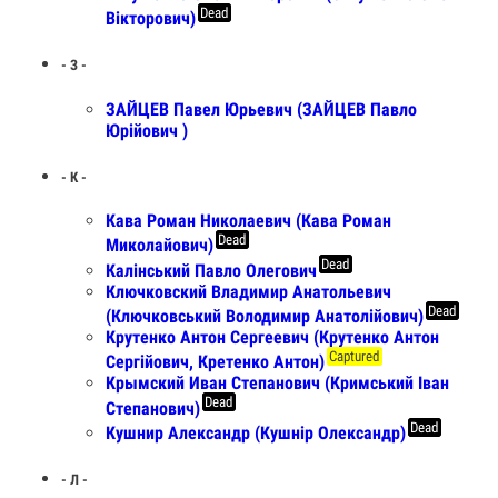
Dead
Вікторович)
- З -
ЗАЙЦЕВ Павел Юрьевич (ЗАЙЦЕВ Павло
Юрійович )
- К -
Кава Роман Николаевич (Кава Роман
Dead
Миколайович)
Dead
Калінський Павло Олегович
Ключковский Владимир Анатольевич
Dead
(Ключковський Володимир Анатолійович)
Крутенко Антон Сергеевич (Крутенко Антон
Captured
Сергійович, Кретенко Антон)
Крымский Иван Степанович (Кримський Іван
Dead
Степанович)
Dead
Кушнир Александр (Кушнір Олександр)
- Л -