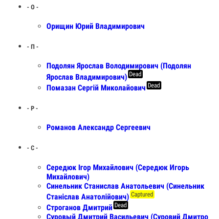
- О -
Орищин Юрий Владимирович
- П -
Подолян Ярослав Володимирович (Подолян
Dead
Ярослав Владимирович)
Dead
Помазан Сергій Миколайович
- Р -
Романов Александр Сергеевич
- С -
Середюк Ігор Михайлович (Середюк Игорь
Михайлович)
Синельник Станислав Анатольевич (Синельник
Captured
Станіслав Анатолійович)
Dead
Строганов Дмитрий
Суровый Дмитрий Васильевич (Суровий Дмитро