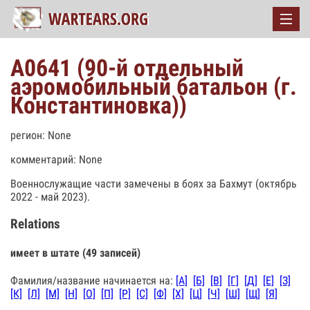
А0641 (90-й отдельный
аэромобильный батальон (г.
Константиновка))
регион: None
комментарий: None
Военнослужащие части замечены в боях за Бахмут (октябрь
2022 - май 2023).
Relations
имеет в штате (49 записей)
Фамилия/название начинается на:
[А]
[Б]
[В]
[Г]
[Д]
[Е]
[З]
[К]
[Л]
[М]
[Н]
[О]
[П]
[Р]
[С]
[Ф]
[Х]
[Ц]
[Ч]
[Ш]
[Щ]
[Я]