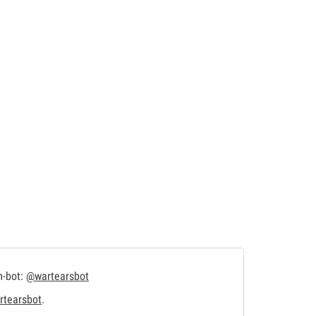
m-bot:
@wartearsbot
tearsbot
.