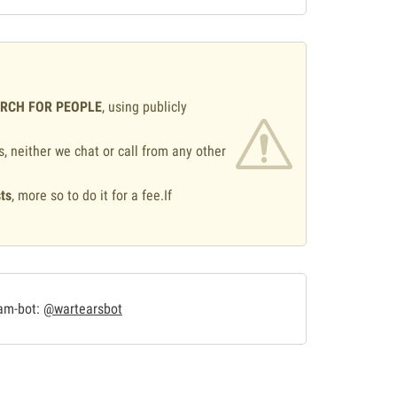
ARCH FOR PEOPLE
, using publicly
s, neither we chat or call from any other
ts
, more so to do it for a fee.If
.
ram-bot:
@wartearsbot