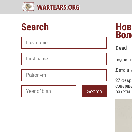
Search
Нов
Вол
Dead
подполк
Дата и 
27 февр
соверше
ракеты 
Search