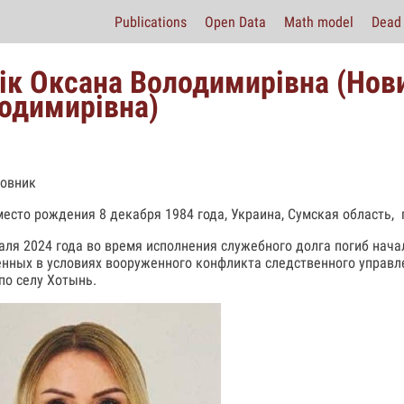
Publications
Open Data
Math model
Dead 
ік Оксана Володимирівна (Нов
одимирівна)
овник
место рождения 8 декабря 1984 года, Украина, Сумская область, 
аля 2024 года во время исполнения служебного долга погиб нача
нных в условиях вооруженного конфликта следственного управле
по селу Хотынь.