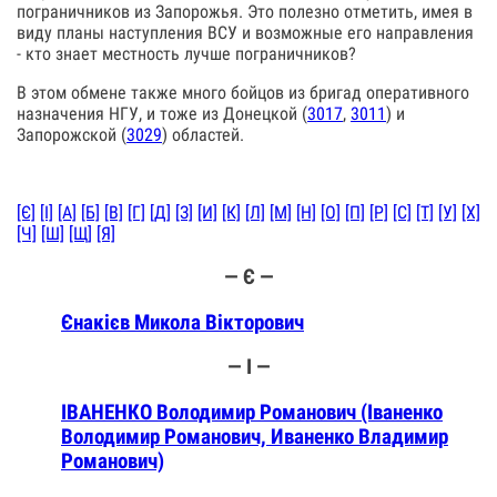
пограничников из Запорожья. Это полезно отметить, имея в
виду планы наступления ВСУ и возможные его направления
- кто знает местность лучше пограничников?
В этом обмене также много бойцов из бригад оперативного
назначения НГУ, и тоже из Донецкой (
3017
,
3011
) и
Запорожской (
3029
) областей.
[Є]
[І]
[А]
[Б]
[В]
[Г]
[Д]
[З]
[И]
[К]
[Л]
[М]
[Н]
[О]
[П]
[Р]
[С]
[Т]
[У]
[Х]
[Ч]
[Ш]
[Щ]
[Я]
— Є —
Єнакієв Микола Вікторович
— І —
ІВАНЕНКО Володимир Романович (Іваненко
Володимир Романович, Иваненко Владимир
Романович)