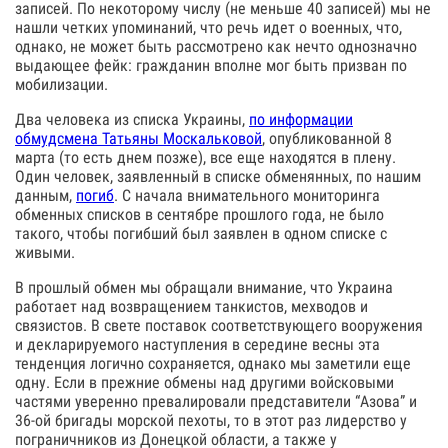
записей. По некоторому числу (не меньше 40 записей) мы не
нашли четких упоминаний, что речь идет о военных, что,
однако, не может быть рассмотрено как нечто однозначно
выдающее фейк: гражданин вполне мог быть призван по
мобилизации.
Два человека из списка Украины,
по информации
обмудсмена Татьяны Москальковой
, опубликованной 8
марта (то есть днем позже), все еще находятся в плену.
Один человек, заявленный в списке обменянных, по нашим
данным,
погиб
. С начала внимательного мониторинга
обменных списков в сентябре прошлого года, не было
такого, чтобы погибший был заявлен в одном списке с
живыми.
В прошлый обмен мы обращали внимание, что Украина
работает над возвращением танкистов, мехводов и
связистов. В свете поставок соответствующего вооружения
и декларируемого наступления в середине весны эта
тенденция логично сохраняется, однако мы заметили еще
одну. Если в прежние обмены над другими войсковыми
частями уверенно превалировали представители “Азова” и
36-ой бригады морской пехоты, то в этот раз лидерство у
пограничников из Донецкой области, а также у