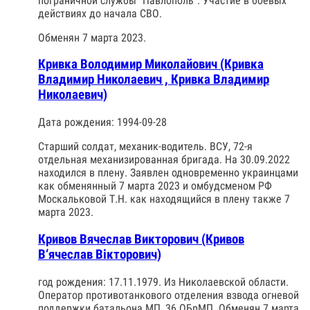
пограничной службы "Павлополь". Участие в боевых
действиях до начала СВО.
Обменян 7 марта 2023.
Кривка Володимир Миколайович (Кривка
Владимир Николаевич , Кривка Владимир
Николаевич)
Дата рождения: 1994-09-28
Старший солдат, механик-водитель. ВСУ, 72-я
отдельная механизированная бригада. На 30.09.2022
находился в плену. Заявлен одновременно украинцами
как обменянный 7 марта 2023 и омбудсменом РФ
Москальковой Т.Н. как находящийся в плену также 7
марта 2023.
Кривов Вячеслав Викторович (Кривов
В‘ячеслав Вікторович)
год рождения: 17.11.1979. Из Николаевской области.
Оператор противотанкового отделения взвода огневой
поддержки батальона МП, 36 ОБрМП. Обменян 7 марта