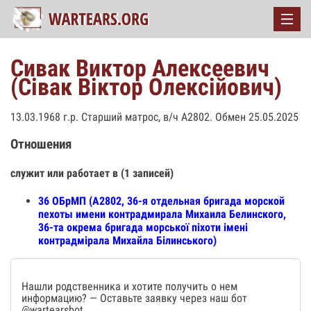
Сивак Виктор Алексеевич
(Сівак Віктор Олексійович)
13.03.1968 г.р. Старший матрос, в/ч А2802. Обмен 25.05.2025
Отношения
служит или работает в (1 записей)
36 ОБрМП (А2802, 36-я отдельная бригада морской
пехоты имени контрадмирала Михаила Белинского,
36-та окрема бригада морської піхоти імені
контрадмірала Михайла Білинського)
Нашли родственника и хотите получить о нем
информацию? — Оставьте заявку через наш бот
@wartearsbot