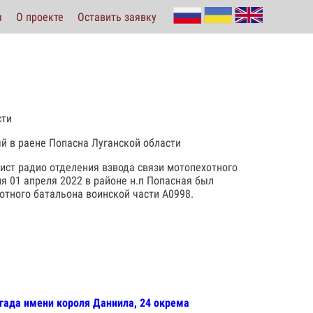
ы
О проекте
Оставить заявку
сти
шый в раене Попасна Луганской области
ист радио отделения взвода связи мотопехотного
я 01 апреля 2022 в районе н.п Попасная был
тного батальона воинской части А0998.
игада имени короля Даниила, 24 окрема