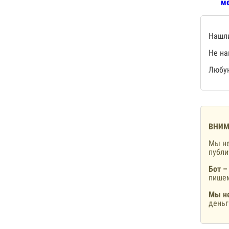
ме
Нашли
Не на
Любую
ВНИМ
Мы не
публ
Бот –
пишем
Мы не
деньг