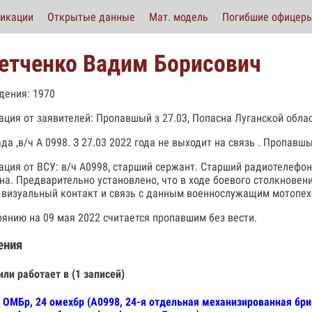
икации
Открытые данные
Мат. модель
Погибшие офицер
етченко Вадим Борисович
дения: 1970
ция от заявителей: Пропавшый з 27.03, Попасна Луганской обла
ада ,в/ч А 0998. З 27.03 2022 года не выходит на связь . Пропав
ция от ВСУ: в/ч А0998, старший сержант. Старший радиотелефон
на. Предварительно установлено, что в ходе боевого столкновени
 визуальный контакт и связь с данным военнослужащим мотопехо
оянию на 09 мая 2022 считается пропавшим без вести.
ения
или работает в (1 записей)
 ОМБр, 24 омехбр (А0998, 24-я отдельная механизированная бр