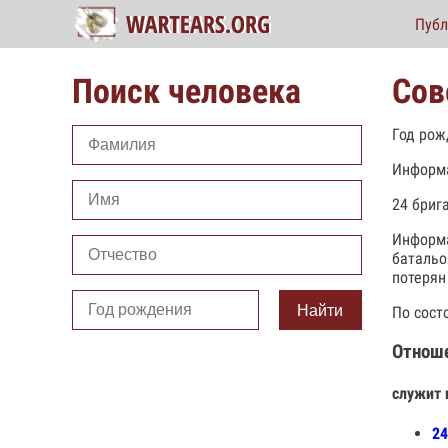
Публ
Поиск человека
Сов
Год рож
Информа
24 бриг
Информа
батальо
потерян
Найти
По сост
Отнош
служит 
24