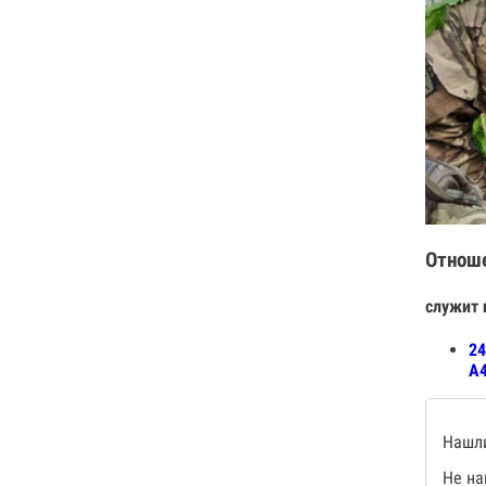
Отнош
служит 
24
А4
Нашли
Не на