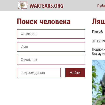
Публ
Поиск человека
Ляш
Погиб
31.12.1
Подполк
Бахмутс
Найти