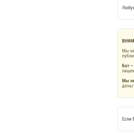
Любую
ВНИМ
Мы не
публ
Бот –
пишем
Мы не
деньг
Если 