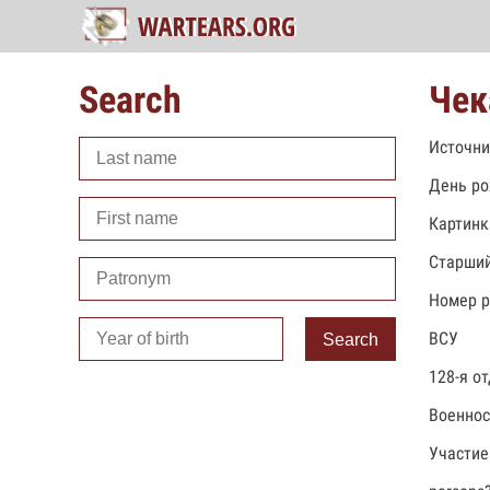
Search
Чек
Источни
День ро
Картинк
Старший
Номер р
ВСУ
Search
128-я о
Военно
Участие