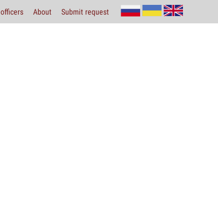
officers
About
Submit request