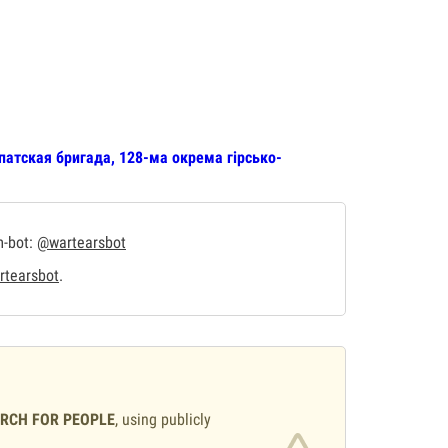
патская бригада, 128-ма окрема гірсько-
m-bot:
@wartearsbot
tearsbot
.
ARCH FOR PEOPLE
, using publicly