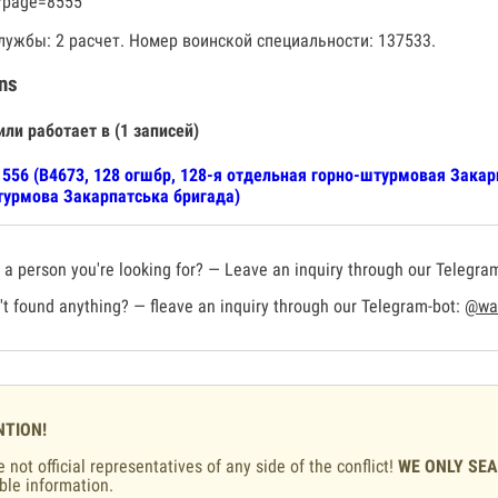
?page=8555
лужбы: 2 расчет. Номер воинской специальности: 137533.
ns
или работает в (1 записей)
556 (В4673, 128 огшбр, 128-я отдельная горно-штурмовая Закар
урмова Закарпатська бригада)
a person you're looking for? — Leave an inquiry through our Telegra
t found anything? — fleave an inquiry through our Telegram-bot:
@war
NTION!
 not official representatives of any side of the conflict!
WE ONLY SE
ble information.