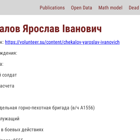
Publications
Open Data
Math model
Dead 
алов Ярослав Іванович
к:
https://volunteer.su/content/chekalov-yaroslav-ivanovich
ждения:
а:
 солдат
асчета
тдельная горно-пехотная бригада (в/ч А1556)
служащий
 в боевых действиях