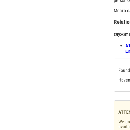
persons
Место с
Relatio
служит 
А1
шт
Found 
Haven'
ATTE
We are
availa