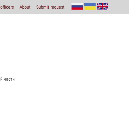
officers
About
Submit request
й части