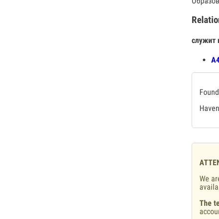
Образов
Relatio
служит 
А4
Found 
Haven'
ATTE
We are
availa
The te
accou