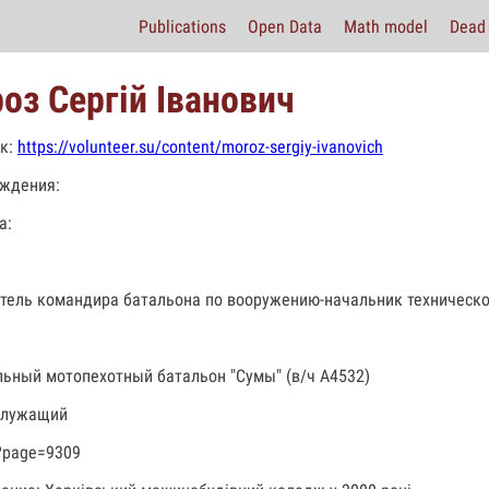
Publications
Open Data
Math model
Dead 
оз Сергій Іванович
к:
https://volunteer.su/content/moroz-sergiy-ivanovich
ждения:
а:
тель командира батальона по вооружению-начальник техническо
льный мотопехотный батальон "Сумы" (в/ч А4532)
служащий
?page=9309