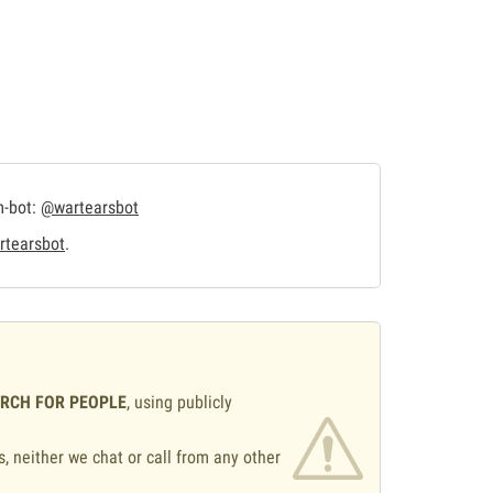
m-bot:
@wartearsbot
tearsbot
.
ARCH FOR PEOPLE
, using publicly
s, neither we chat or call from any other