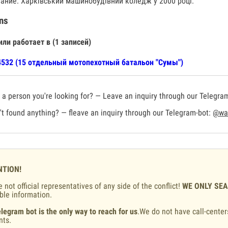
ание: Харківський машинобудівний коледж у 2000 році.
ns
или работает в (1 записей)
532 (15 отдельный мотопехотный батальон "Сумы")
a person you're looking for? — Leave an inquiry through our Telegra
t found anything? — fleave an inquiry through our Telegram-bot:
@war
NTION!
 not official representatives of any side of the conflict!
WE ONLY SE
ble information.
legram bot is the only way to reach for us
.We do not have call-center
nts.