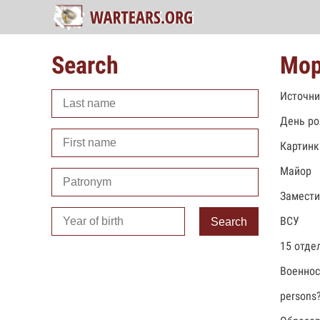
Search
Мор
Источни
День ро
Картинк
Майор
Замести
ВСУ
Search
15 отде
Военно
persons