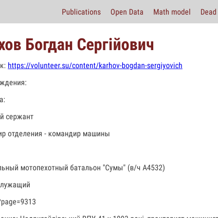
Publications
Open Data
Math model
Dead 
хов Богдан Сергійович
к:
https://volunteer.su/content/karhov-bogdan-sergiyovich
ждения:
а:
й сержант
р отделения - командир машины
льный мотопехотный батальон "Сумы" (в/ч А4532)
служащий
?page=9313