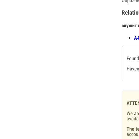
Образов
Relatio
служит 
А4
Found 
Haven'
ATTE
We are
availa
The te
accou