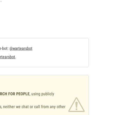
.
m-bot:
@wartearsbot
tearsbot
.
ARCH FOR PEOPLE
, using publicly
s, neither we chat or call from any other