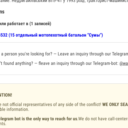
ание: Недригайлівський ВПУ-41 у 1993 році, тракторист-машинист
ns
или работает в (1 записей)
532 (15 отдельный мотопехотный батальон "Сумы")
a person you're looking for? — Leave an inquiry through our Telegra
t found anything? — fleave an inquiry through our Telegram-bot:
@war
NTION!
 not official representatives of any side of the conflict!
WE ONLY SE
ble information.
legram bot is the only way to reach for us
.We do not have call-center
nts.