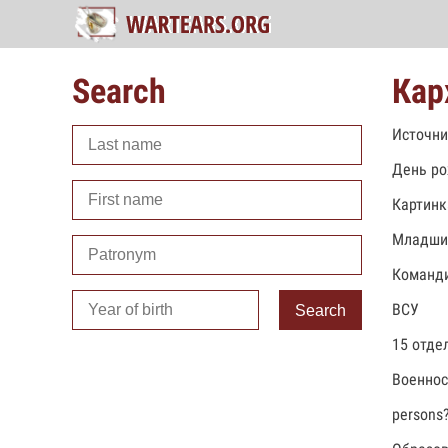
Search
Кар
Источни
День ро
Картинк
Младши
Команди
ВСУ
Search
15 отде
Военно
persons