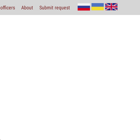
officers
About
Submit request