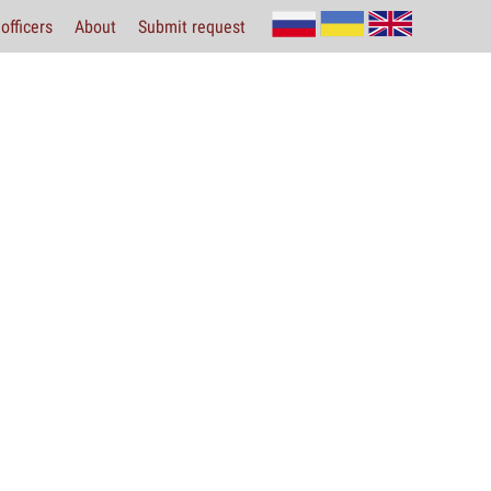
officers
About
Submit request