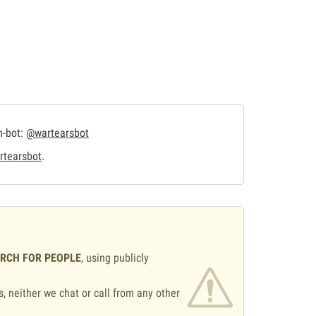
m-bot:
@wartearsbot
tearsbot
.
ARCH FOR PEOPLE
, using publicly
s, neither we chat or call from any other