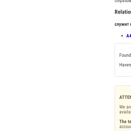
Образов
Relatio
служит 
А4
Found 
Haven'
ATTE
We are
availa
The te
accou