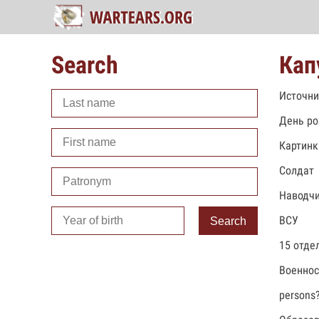
Search
Кап
Источни
День ро
Картинк
Солдат
Наводч
ВСУ
Search
15 отде
Военно
persons