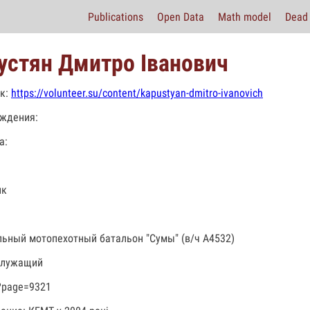
Publications
Open Data
Math model
Dead 
устян Дмитро Іванович
к:
https://volunteer.su/content/kapustyan-dmitro-ivanovich
ждения:
а:
ик
льный мотопехотный батальон "Сумы" (в/ч А4532)
служащий
?page=9321