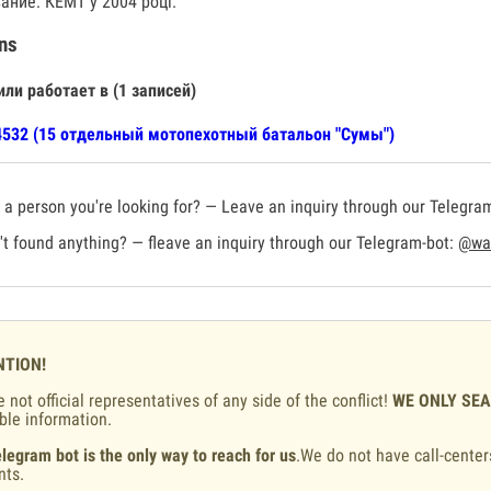
ание: КЕМТ у 2004 році.
ns
или работает в (1 записей)
532 (15 отдельный мотопехотный батальон "Сумы")
a person you're looking for? — Leave an inquiry through our Telegra
t found anything? — fleave an inquiry through our Telegram-bot:
@war
NTION!
 not official representatives of any side of the conflict!
WE ONLY SE
ble information.
legram bot is the only way to reach for us
.We do not have call-center
nts.