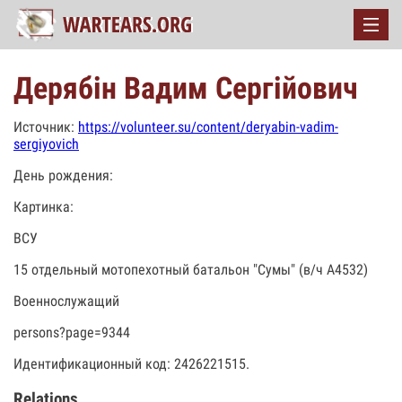
Дерябін Вадим Сергійович
Источник:
https://volunteer.su/content/deryabin-vadim-
sergiyovich
День рождения:
Картинка:
ВСУ
15 отдельный мотопехотный батальон "Сумы" (в/ч А4532)
Военнослужащий
persons?page=9344
Идентификационный код: 2426221515.
Relations