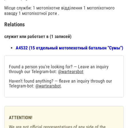
Місце служби: 1 мотопіхотне відділення 1 мотопіхотного
взводу 1 мотопіхотної роти .
Relations
служит или работает в (1 записей)
А4532 (15 отдельный мотопехотный батальон "Сумы")
Found a person you're looking for? — Leave an inquiry
through our Telegram-bot:
@wartearsbot
Haven't found anything? — fleave an inquiry through our
Telegram-bot:
@wartearsbot
.
ATTENTION!
We are not official representatives of any side of the