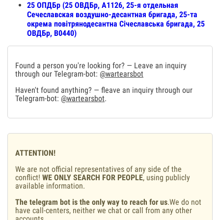
25 ОПДБр (25 ОВДБр, А1126, 25-я отдельная
Сечеславская воздушно-десантная бригада, 25-та
окрема повітрянодесантна Січеславська бригада, 25
ОВДБр, В0440)
Found a person you're looking for? — Leave an inquiry
through our Telegram-bot:
@wartearsbot
Haven't found anything? — fleave an inquiry through our
Telegram-bot:
@wartearsbot
.
ATTENTION!
We are not official representatives of any side of the
conflict!
WE ONLY SEARCH FOR PEOPLE
, using publicly
available information.
The telegram bot is the only way to reach for us
.We do not
have call-centers, neither we chat or call from any other
accounts.