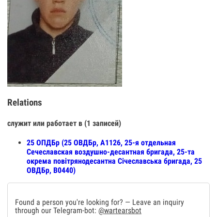
Relations
служит или работает в (1 записей)
25 ОПДБр (25 ОВДБр, А1126, 25-я отдельная
Сечеславская воздушно-десантная бригада, 25-та
окрема повітрянодесантна Січеславська бригада, 25
ОВДБр, В0440)
Found a person you're looking for? — Leave an inquiry
through our Telegram-bot:
@wartearsbot