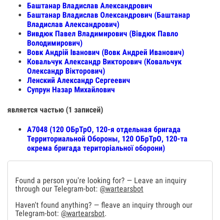
Баштанар Владислав Александрович
Баштанар Владислав Олександрович (Баштанар
Владислав Александрович)
Вивдюк Павел Владимирович (Вівдюк Павло
Володимирович)
Вовк Андрій Іванович (Вовк Андрей Иванович)
Ковальчук Александр Викторович (Ковальчук
Олександр Вікторович)
Ленский Александр Сергеевич
Супрун Назар Михайлович
является частью (1 записей)
А7048 (120 ОБрТрО, 120-я отдельная бригада
Территориальной Обороны, 120 ОБрТрО, 120-та
окрема бригада територіальної оборони)
Found a person you're looking for? — Leave an inquiry
through our Telegram-bot:
@wartearsbot
Haven't found anything? — fleave an inquiry through our
Telegram-bot:
@wartearsbot
.