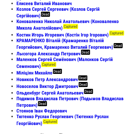
Елисеев Виталий Иванович
Козлов Сергей Сергеевич (Козлов Сергій
Dead
Сергійович)
Коноваленко Николай Анатольевич (Коноваленко
Captured
Микола Анатолійович)
Captured
Костин Игорь Игоревич (Костін Ігор Ігорович)
КРАМАРЕНКО Віталій (Крамаренко Віталій
Dead
Георгийович, Крамаренко Виталий Георгиевич)
Dead
Лысогора Александр Петрович
Маленков Сергей Семёнович (Малєнков Сергій
Captured
Семенович)
Dead
Міліціян Михайло
Dead
Новиков Петр Александрович
Dead
Новоселов Виктор Дмитрович
Dead
Ольденбург Сергей Анатольевич
Подимов Владислав Петрович (Подымов Владислав
Dead
Петрович)
Стоянов Іван Федорович
Тютенко Руслан Георгиевич (Тютенко Руслан
Captured
Георгійович)