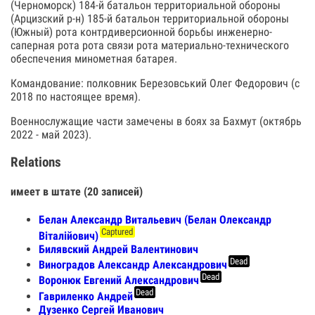
(Черноморск) 184-й батальон территориальной обороны
(Арцизский р-н) 185-й батальон территориальной обороны
(Южный) рота контрдиверсионной борьбы инженерно-
саперная рота рота связи рота материально-технического
обеспечения минометная батарея.
Командование: полковник Березовський Олег Федорович (с
2018 по настоящее время).
Военнослужащие части замечены в боях за Бахмут (октябрь
2022 - май 2023).
Relations
имеет в штате (20 записей)
Белан Александр Витальевич (Белан Олександр
Captured
Віталійович)
Билявский Андрей Валентинович
Dead
Виноградов Александр Александрович
Dead
Воронюк Евгений Александрович
Dead
Гавриленко Андрей
Дузенко Сергей Иванович