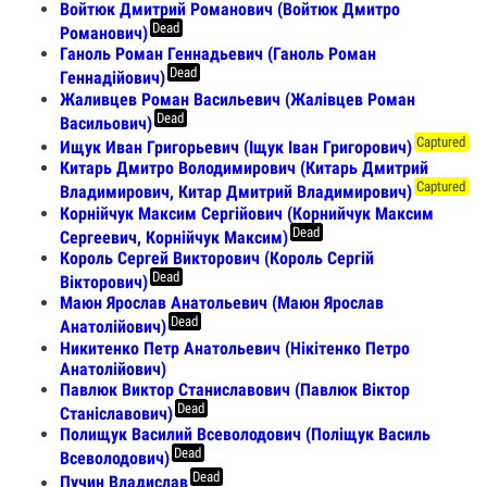
Войтюк Дмитрий Романович (Войтюк Дмитро
Dead
Романович)
Ганоль Роман Геннадьевич (Ганоль Роман
Dead
Геннадійович)
Жаливцев Роман Васильевич (Жалівцев Роман
Dead
Васильович)
Captured
Ищук Иван Григорьевич (Іщук Іван Григорович)
Китарь Дмитро Володимирович (Китарь Дмитрий
Captured
Владимирович, Китар Дмитрий Владимирович)
Корнійчук Максим Сергійович (Корнийчук Максим
Dead
Сергеевич, Корнійчук Максим)
Король Сергей Викторович (Король Сергій
Dead
Вікторович)
Маюн Ярослав Анатольевич (Маюн Ярослав
Dead
Анатолійович)
Никитенко Петр Анатольевич (Нікітенко Петро
Анатолійович)
Павлюк Виктор Станиславович (Павлюк Віктор
Dead
Станіславович)
Полищук Василий Всеволодович (Поліщук Василь
Dead
Всеволодович)
Dead
Пучин Владислав