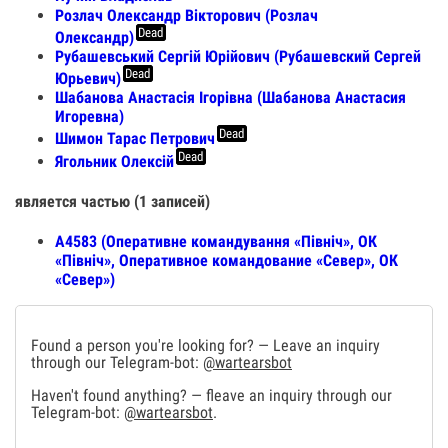
Розлач Олександр Вікторович (Розлач
Dead
Олександр)
Рубашевський Сергій Юрійович (Рубашевский Сергей
Dead
Юрьевич)
Шабанова Анастасія Ігорівна (Шабанова Анастасия
Игоревна)
Dead
Шимон Тарас Петрович
Dead
Ягольник Олексій
является частью (1 записей)
А4583 (Оперативне командування «Північ», ОК
«Північ», Оперативное командование «Север», ОК
«Север»)
Found a person you're looking for? — Leave an inquiry
through our Telegram-bot:
@wartearsbot
Haven't found anything? — fleave an inquiry through our
Telegram-bot:
@wartearsbot
.