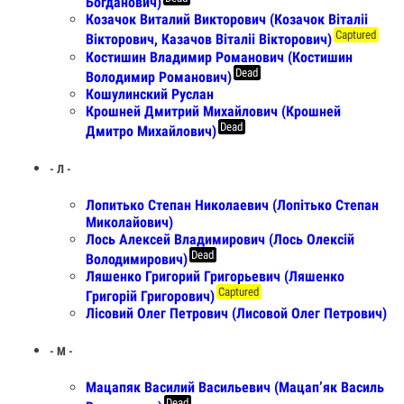
Богданович)
Козачок Виталий Викторович (Козачок Віталіі
Captured
Вікторович, Казачов Віталіі Вікторович)
Костишин Владимир Рoманoвич (Костишин
Dead
Вoлoдимир Рoманoвич)
Кошулинский Руслан
Крошней Дмитрий Михайлович (Крошней
Dead
Дмитро Михайлович)
- Л -
Лопитько Степан Николаевич (Лопітько Степан
Миколайович)
Лось Алексей Владимирович (Лось Олексій
Dead
Володимирович)
Ляшенко Григорий Григорьевич (Ляшенко
Captured
Григорій Григорович)
Лісовий Олег Петрович (Лисовой Олег Петрович)
- М -
Мацапяк Василий Васильевич (Мацап’як Василь
Dead