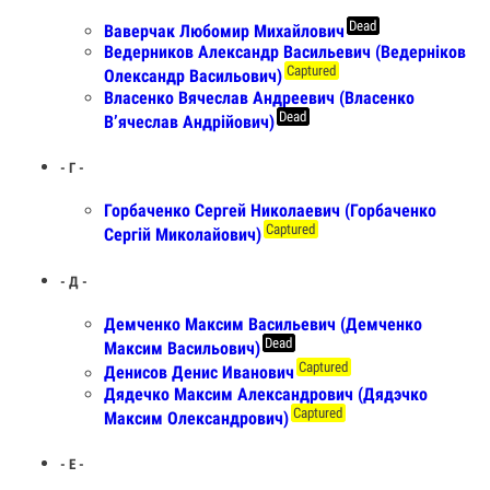
Dead
Ваверчак Любомир Михайлович
Ведерников Александр Васильевич (Ведерніков
Captured
Олександр Васильович)
Власенко Вячеслав Андреевич (Власенко
Dead
В’ячеслав Андрійович)
- Г -
Горбаченко Сергей Николаевич (Горбаченко
Captured
Сергій Миколайович)
- Д -
Демченко Максим Васильевич (Демченко
Dead
Максим Васильович)
Captured
Денисов Денис Иванович
Дядечко Максим Александрович (Дядэчко
Captured
Максим Олександрович)
- Е -