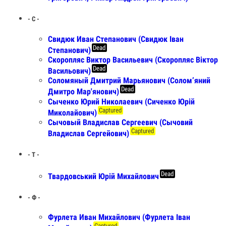
- С -
Свидюк Иван Степанович (Свидюк Іван
Dead
Степанович)
Скоропляс Виктор Васильевич (Скоропляс Віктор
Dead
Васильович)
Соломяный Дмитрий Марьянович (Солом’яний
Dead
Дмитро Мар'янович)
Сыченко Юрий Николаевич (Сиченко Юрій
Captured
Миколайович)
Сычовый Владислав Сергеевич (Сычовий
Captured
Владислав Сергейович)
- Т -
Dead
Твардовський Юрій Михайлович
- Ф -
Фурлета Иван Михайлович (Фурлета Іван
Captured