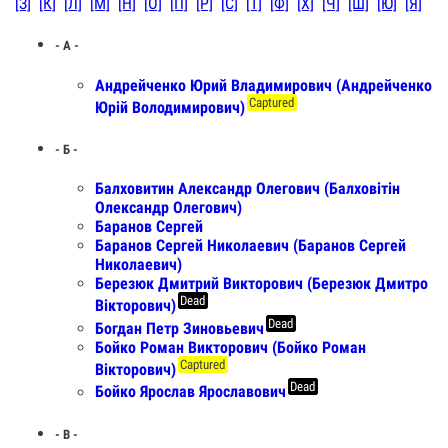
[З]
[К]
[Л]
[М]
[Н]
[О]
[П]
[Р]
[С]
[Т]
[Ф]
[Х]
[Ч]
[Ш]
[Ю]
[Я]
- А -
Андрейченко Юрий Владимирович (Андрейченко
Captured
Юрій Володимирович)
- Б -
Балховитин Александр Олегович (Балховітін
Олександр Олегович)
Баранов Сергей
Баранов Сергей Николаевич (Баранов Сергей
Николаевич)
Березюк Дмитрий Викторович (Березюк Дмитро
Dead
Вікторович)
Dead
Богдан Петр Зиновьевич
Бойко Роман Викторович (Бойко Роман
Captured
Вікторович)
Dead
Бойко Ярослав Ярославович
- В -