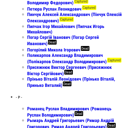
Captured
Володимир Федорович)
Captured
Петюра Руслан Леонидович
Пинчук Алексей Александрович (Пінчук Олексій
Captured
Олександрович)
Пипчак Ігор Михайлович (Пипчак Игорь
Михайлович)
Погар Сергій Іванович (Погар Сергей
Dead
Иванович)
Dead
Погорілий Микола Ігорович
Поликарпов Александр Владимирович
Captured
(Полікарпов Олександр Володимирович)
Присяжнюк Виктор Сергеевич (Присяжнюк
Dead
Віктор Сергійович)
Прінько Віталій Леонідович (Прінько Віталій,
Dead
Принько Виталий)
- Р -
Романец Руслан Владимирович (Романець
Dead
Руслан Володимирович)
Рымарь Андрей Григорьевич (Римар Андрій
Dead
Григорович, Римар Андрей Григорьевич)