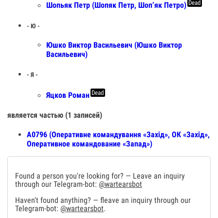
Dead
Шопьяк Петр (Шопяк Петр, Шоп’як Петро)
- Ю -
Юшко Виктор Васильевич (Юшко Виктор
Васильевич)
- Я -
Dead
Яцков Роман
является частью (1 записей)
А0796 (Оперативне командування «Захід», ОК «Захід»,
Оперативное командование «Запад»)
Found a person you're looking for? — Leave an inquiry
through our Telegram-bot:
@wartearsbot
Haven't found anything? — fleave an inquiry through our
Telegram-bot:
@wartearsbot
.