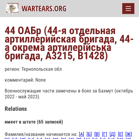
44 ОАБр (44-я отдельная
артиллерийская бригада, 44-
а окрема артилерійська
бригада, А3215, В1428)
регион: Тернопольская обл
комментарий: None
Военнослужащие части замечены в боях за Бахмут (октябрь
2022 - май 2023).
Relations
имеет в штате (65 записей)
Фамилия/название начинается на:
[А]
[Б]
[В]
[Г]
[Д]
[Е]
[Ж]