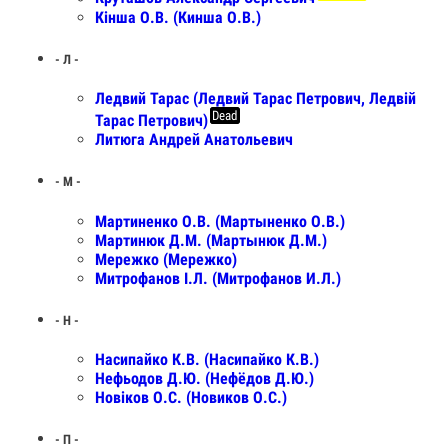
Кінша О.В. (Кинша О.В.)
- Л -
Ледвий Тарас (Ледвий Тарас Петрович, Ледвій
Dead
Тарас Петрович)
Литюга Андрей Анатольевич
- М -
Мартиненко О.В. (Мартыненко О.В.)
Мартинюк Д.М. (Мартынюк Д.М.)
Мережко (Мережко)
Митрофанов І.Л. (Митрофанов И.Л.)
- Н -
Насипайко К.В. (Насипайко К.В.)
Нефьодов Д.Ю. (Нефёдов Д.Ю.)
Новіков О.С. (Новиков О.С.)
- П -