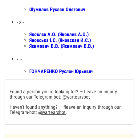
Шумилов Руслан Олегович
- Я -
Яковлєв А.О. (Яковлев А.О.)
Яновська І.С. (Яновская И.С.)
Яхимович В.В. (Яхимович В.В.)
- ️ -
️ГОНЧАРЕНКО Руслан Юрьевич
Found a person you're looking for? — Leave an inquiry
through our Telegram-bot:
@wartearsbot
Haven't found anything? — fleave an inquiry through our
Telegram-bot:
@wartearsbot
.