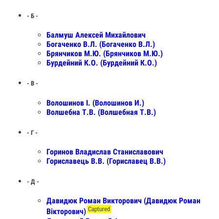
- Б -
Балмуш Алексей Михайлович
Богаченко В.Л. (Богаченко В.Л.)
Брянчиков М.Ю. (Брянчиков М.Ю.)
Бурдейний К.О. (Бурдейний К.О.)
- В -
Волошинов І. (Волошинов И.)
Волшебна Т.В. (Волшебная Т.В.)
- Г -
Горинов Владислав Станиславович
Гориславець В.В. (Гориславец В.В.)
- Д -
Давидюк Роман Викторович (Давидюк Роман
Captured
Вікторович)