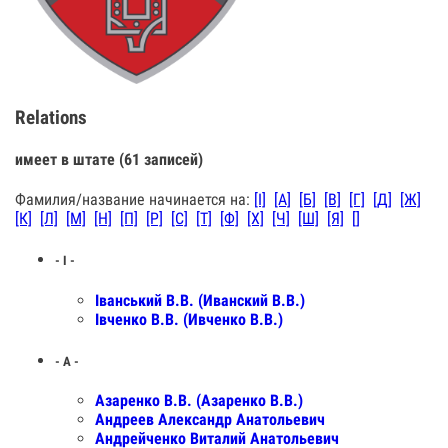
Relations
имеет в штате (61 записей)
Фамилия/название начинается на:
[І]
[А]
[Б]
[В]
[Г]
[Д]
[Ж]
[К]
[Л]
[М]
[Н]
[П]
[Р]
[С]
[Т]
[Ф]
[Х]
[Ч]
[Ш]
[Я]
[️]
- І -
Іванський В.В. (Иванский В.В.)
Івченко В.В. (Ивченко В.В.)
- А -
Азаренко В.В. (Азаренко В.В.)
Андреев Александр Анатольевич
Андрейченко Виталий Анатольевич