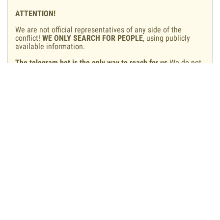
ATTENTION!
We are not official representatives of any side of the
conflict!
WE ONLY SEARCH FOR PEOPLE
, using publicly
available information.
The telegram bot is the only way to reach for us
.We do not
have call-centers, neither we chat or call from any other
accounts.
We do not propose and will never propose to put anybody
onto exchange lists
, more so to do it for a fee.If somebody
promises you something like that - you're talking with
scammers.
If you found some outdated or wrong info, please tell us
through the Telegram-bot:
@wartearsbot