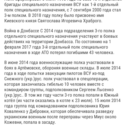
бригады специального назначения ВСУ как 1-й отдельный
полк специального назначения, с 7 сентября 2000 года стал
3-м полком. В 2018 году полку было присвоено имя
Киевского князя Святослава Игоревича Храброго.
Война в Донбассе С 2014 года подразделения 3-го полка
отдельного специального назначения участвуют в боевых
действиях на территории Донбасса. По состоянию на 1
февраля 2017 года 3-й отдельный полк специального
назначения в ходе АТО потерял погибшими 43 человека.
В июне 2014 года военнослужащие полка участвовали в
боях в Артёмовске, обороняя военные склады. В июле 2014
года в ходе попытки эвакуации пилотов ВСУ из-под
Снежного (укр.)рус. полк участвовал в спецоперации,
которая закончилась гибелью 10 человек вместе с
командиром группы, подполковником Сергеем Лысенко
(укр.)рус.. В том же году части 3-го полка попали в Южный
котёл (их части оказались в котле к 23 июля). 15 июля 2014
года группа под командованием подполковника Юрия
Коваленко у Дибровки, которая обеспечивала разведку
украинским военным после переправы через Миус около
Кожевни, попала в засаду.