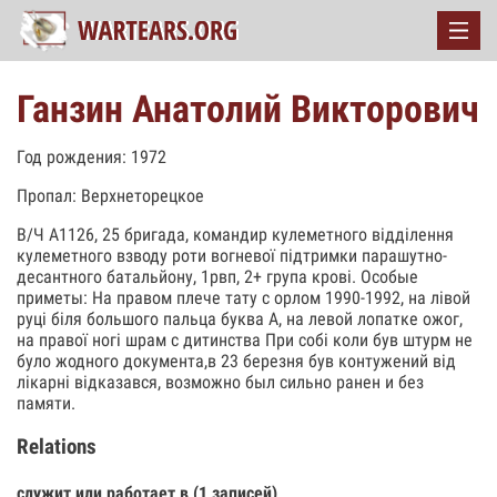
Ганзин Анатолий Викторович
Год рождения: 1972
Пропал: Верхнеторецкое
В/Ч А1126, 25 бригада, командир кулеметного відділення
кулеметного взводу роти вогневої підтримки парашутно-
десантного батальйону, 1рвп, 2+ група крові. Особые
приметы: На правом плече тату с орлом 1990-1992, на лівой
руці біля большого пальца буква А, на левой лопатке ожог,
на правої ногі шрам с дитинства При собі коли був штурм не
було жодного документа,в 23 березня був контужений від
лікарні відказався, возможно был сильно ранен и без
памяти.
Relations
служит или работает в (1 записей)