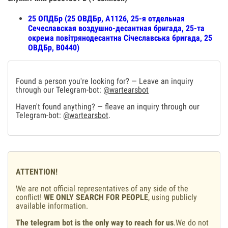
25 ОПДБр (25 ОВДБр, А1126, 25-я отдельная
Сечеславская воздушно-десантная бригада, 25-та
окрема повітрянодесантна Січеславська бригада, 25
ОВДБр, В0440)
Found a person you're looking for? — Leave an inquiry
through our Telegram-bot:
@wartearsbot
Haven't found anything? — fleave an inquiry through our
Telegram-bot:
@wartearsbot
.
ATTENTION!
We are not official representatives of any side of the
conflict!
WE ONLY SEARCH FOR PEOPLE
, using publicly
available information.
The telegram bot is the only way to reach for us
.We do not