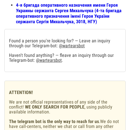
4-я бригада оперативного назначения имени Героя
Украины сержанта Сергея Михальчука (4-та бригада
оперативного призначення імені Героя України
сержанта Сергія Михальчука, 3018, НГУ)
Found a person you're looking for? — Leave an inquiry
through our Telegram-bot:
@wartearsbot
Haven't found anything? — fleave an inquiry through our
Telegram-bot:
@wartearsbot
.
ATTENTION!
We are not official representatives of any side of the
conflict!
WE ONLY SEARCH FOR PEOPLE
, using publicly
available information.
The telegram bot is the only way to reach for us
.We do not
have call-centers, neither we chat or call from any other