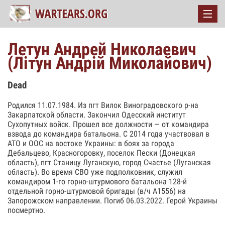
Летун Андрей Николаевич
(Літун Андрій Миколайович)
Dead
Родился 11.07.1984. Из пгт Вилок Виноградовского р-на
Закарпатской области. Закончил Одесский институт
Сухопутных войск. Прошел все должности — от командира
взвода до командира батальона. С 2014 года участвовал в
АТО и ООС на востоке Украины: в боях за города
Дебальцево, Красногоровку, поселок Пески (Донецкая
область), пгт Станицу Луганскую, город Счастье (Луганская
область). Во время СВО уже подполковник, служил
командиром 1-го горно-штурмового батальона 128-й
отдельной горно-штурмовой бригады (в/ч А1556) на
Запорожском направлении. Погиб 06.03.2022. Герой Украины
посмертно.