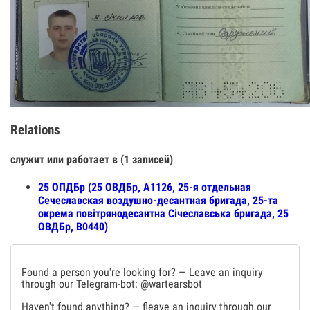
Relations
служит или работает в (1 записей)
25 ОПДБр (25 ОВДБр, А1126, 25-я отдельная
Сечеславская воздушно-десантная бригада, 25-та
окрема повітрянодесантна Січеславська бригада, 25
ОВДБр, В0440)
Found a person you're looking for? — Leave an inquiry
through our Telegram-bot:
@wartearsbot
Haven't found anything? — fleave an inquiry through our