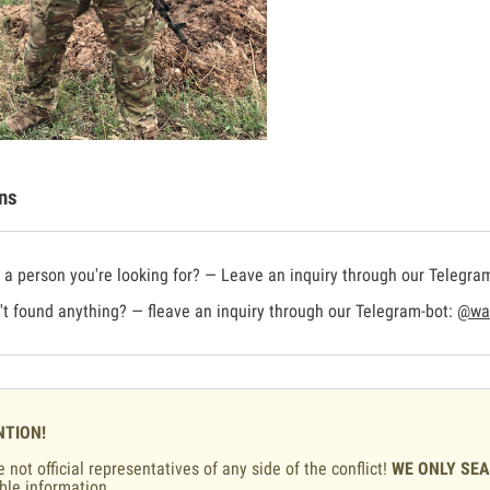
ns
a person you're looking for? — Leave an inquiry through our Telegra
t found anything? — fleave an inquiry through our Telegram-bot:
@war
NTION!
 not official representatives of any side of the conflict!
WE ONLY SE
ble information.