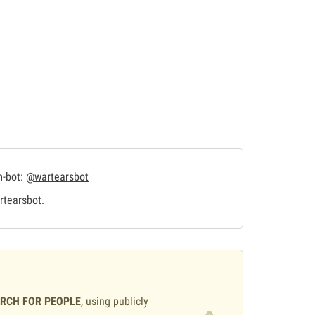
m-bot:
@wartearsbot
tearsbot
.
ARCH FOR PEOPLE
, using publicly