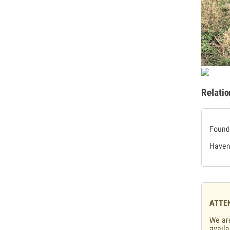
Relatio
Found 
Haven'
ATTE
We are
availa