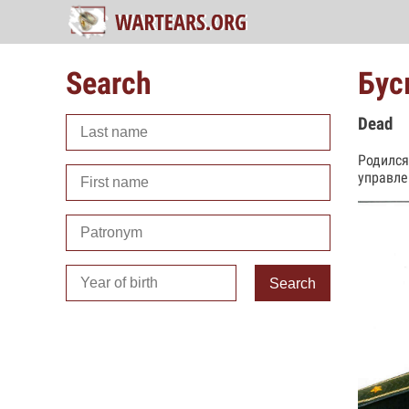
Search
Бус
Dead
Родился
управле
Search