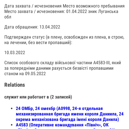
Дата захвата / исчезновения Место возможного пребывания
Место захвата / исчезновения: 01.04.2022 зник Луганська
обл
Дата обращения: 13.04.2022
Подтвержден статус (в плену, освобожден из плена, в строю,
на лечении, без вести пропавший):
10.03.2022
Список особового складу військової частини А4583-III, який
за попередніми даними рахується безвісті пропавшими
станом на 09.05.2022
Relations
служит или работает в (2 записей)
24 ОМБр, 24 омехбр (А0998, 24-я отдельная
механизированная бригада имени короля Даниила, 24
окрема механізована бригада імені короля Данила)
А4583 (Оперативне командування «Північ», ОК