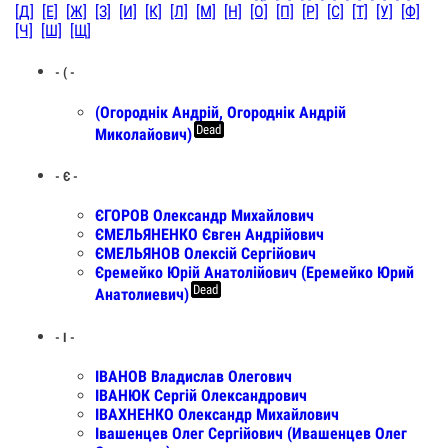
[Д]
[Е]
[Ж]
[З]
[И]
[К]
[Л]
[М]
[Н]
[О]
[П]
[Р]
[С]
[Т]
[У]
[Ф]
[Ч]
[Ш]
[Щ]
- ( -
(Огороднік Андрій, Огороднік Андрій
Dead
Миколайович)
- Є -
ЄГОРОВ Олександр Михайлович
ЄМЕЛЬЯНЕНКО Євген Андрійович
ЄМЕЛЬЯНОВ Олексій Сергійович
Єремейко Юрій Анатолійович (Еремейко Юрий
Dead
Анатолиевич)
- І -
ІВАНОВ Владислав Олегович
ІВАНЮК Сергій Олександрович
ІВАХНЕНКО Олександр Михайлович
Івашенцев Олег Сергійович (Ивашенцев Олег