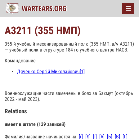
А3211 (355 НМП)
355-й учебный механизированный полк (355 НМП, в/ч А3211)
— учебный полк в структуре 184-го учебного центра НАСВ.
Командование
Дяченко Сергій Миколайович
[1]
Военнослужащие части замечены в боях за Бахмут (октябрь
2022 - май 2023).
Relations
имеет в штате (139 записей)
Фамилия/название начинается на:
[(]
[Є]
[І]
[А]
[Б]
[В]
[Г]