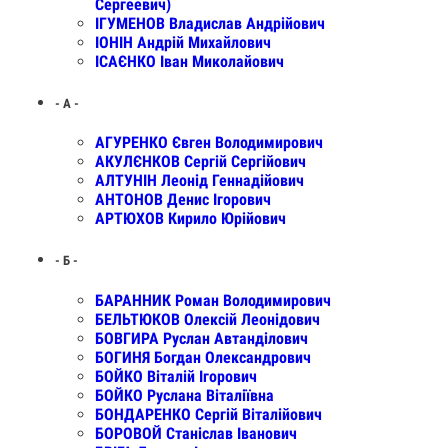
Сергеевич)
ІГУМЕНОВ Владислав Андрійович
ІОНІН Андрій Михайлович
ІСАЄНКО Іван Миколайович
- А -
АГУРЕНКО Євген Володимирович
АКУЛЄНКОВ Сергій Сергійович
АЛТУНІН Леонід Геннадійович
АНТОНОВ Денис Ігорович
АРТЮХОВ Кирило Юрійович
- Б -
БАРАННИК Роман Володимирович
БЕЛЬТЮКОВ Олексій Леонідович
БОВГИРА Руслан Автанділович
БОГИНЯ Богдан Олександрович
БОЙКО Віталій Ігорович
БОЙКО Руслана Віталіївна
БОНДАРЕНКО Сергій Віталійович
БОРОВОЙ Станіслав Іванович