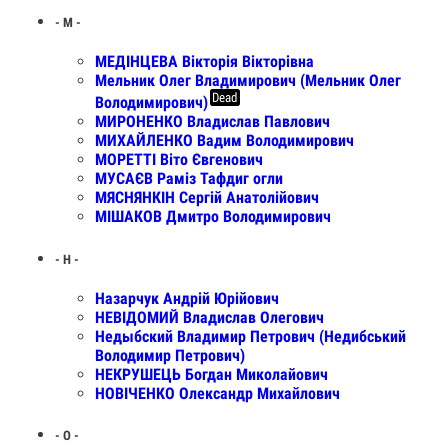
- М -
МЕДІНЦЕВА Вікторія Вікторівна
Мельник Олег Владимирович (Мельник Олег
Dead
Володимирович)
МИРОНЕНКО Владислав Павлович
МИХАЙЛЕНКО Вадим Володимирович
МОРЕТТІ Віто Євгенович
МУСАЄВ Раміз Тафдиг огли
МЯСНЯНКІН Сергій Анатолійович
МІШАКОВ Дмитро Володимирович
- Н -
Назарчук Андрій Юрійович
НЕВІДОМИЙ Владислав Олегович
Недыбский Владимир Петрович (Недибський
Володимир Петрович)
НЕКРУШЕЦЬ Богдан Миколайович
НОВІЧЕНКО Олександр Михайлович
- О -