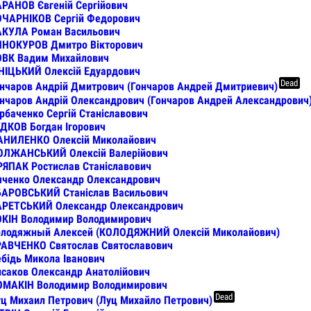
РАНОВ Євгеній Сергійович
ОЧАРНІКОВ Сергій Федорович
АКУЛА Роман Васильович
ИНОКУРОВ Дмитро Вікторович
ОВК Вадим Михайлович
НІЦЬКИЙ Олексій Едуардович
Dead
нчаров Андрій Дмитрович (Гончаров Андрей Дмитриевич)
нчаров Андрій Олександрович (Гончаров Андрей Александрович
рбаченко Сергій Станіславович
ДКОВ Богдан Ігорович
АНИЛЕНКО Олексій Миколайович
ОЛЖАНСЬКИЙ Олексій Валерійович
ЯПАК Ростислав Станіславович
ченко Олександр Олександрович
БАРОВСЬКИЙ Станіслав Васильович
АРЕТСЬКИЙ Олександр Олександрович
ОКІН Володимир Володимирович
олодяжный Алексей (КОЛОДЯЖНИЙ Олексій Миколайович)
РАВЧЕНКО Святослав Святославович
бідь Микола Іванович
саков Олександр Анатолійович
ОМАКІН Володимир Володимирович
Dead
ц Михаил Петрович (Луц Михайло Петрович)