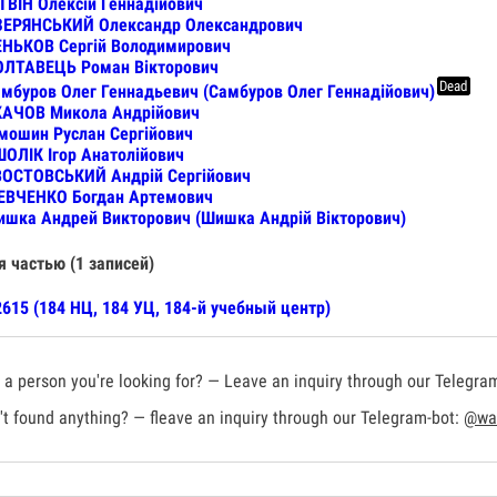
ТВІН Олексій Геннадійович
ЗЕРЯНСЬКИЙ Олександр Олександрович
НЬКОВ Сергій Володимирович
ОЛТАВЕЦЬ Роман Вікторович
Dead
мбуров Олег Геннадьевич (Самбуров Олег Геннадійович)
КАЧОВ Микола Андрійович
мошин Руслан Сергійович
ОЛІК Ігор Анатолійович
ВОСТОВСЬКИЙ Андрій Сергійович
ЕВЧЕНКО Богдан Артемович
шка Андрей Викторович (Шишка Андрій Вікторович)
я частью (1 записей)
615 (184 НЦ, 184 УЦ, 184-й учебный центр)
a person you're looking for? — Leave an inquiry through our Telegra
t found anything? — fleave an inquiry through our Telegram-bot:
@war