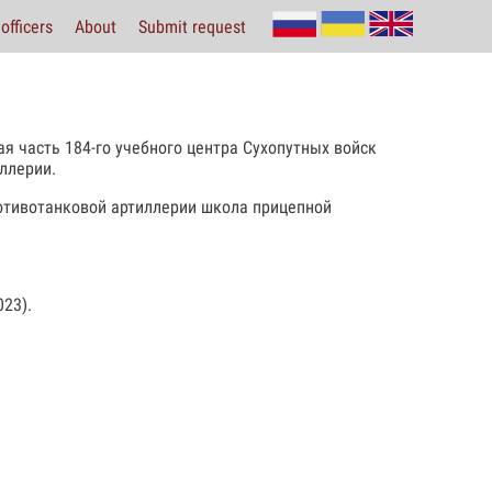
officers
About
Submit request
я часть 184-го учебного центра Сухопутных войск
ллерии.
отивотанковой артиллерии школа прицепной
23).