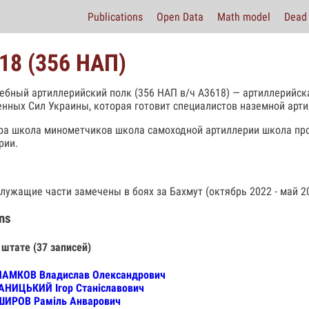
Publications
Open Data
Math model
Dead 
18 (356 НАП)
чебный артиллерийский полк (356 НАП в/ч А3618) — артиллерийска
нных Сил Украины, которая готовит специалистов наземной арти
ра школа минометчиков школа самоходной артиллерии школа пр
рии.
лужащие части замечены в боях за Бахмут (октябрь 2022 - май 20
ns
 штате (37 записей)
ЛАМКОВ Владислав Олександрович
АНИЦЬКИЙ Ігор Станіславович
ШИРОВ Раміль Анварович