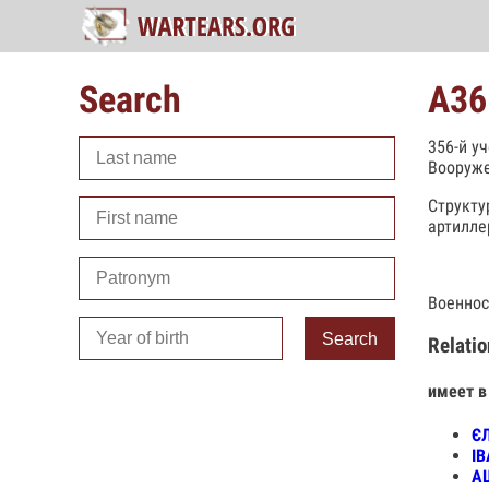
Search
А36
356-й у
Вооруже
Структу
артилле
Военнос
Search
Relatio
имеет в
Є
ІВ
А