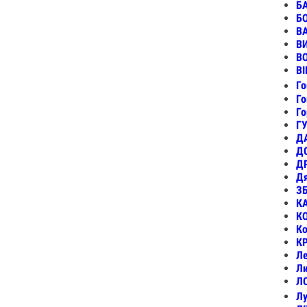
БА
Б
В
В
В
ВІ
Го
Го
Го
ГУ
Д
Д
ДР
Дя
З
К
К
К
К
Ле
Ли
Л
Лу