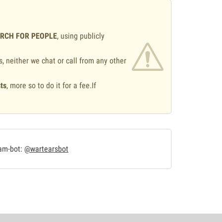
ARCH FOR PEOPLE
, using publicly
s, neither we chat or call from any other
ts
, more so to do it for a fee.If
.
ram-bot:
@wartearsbot