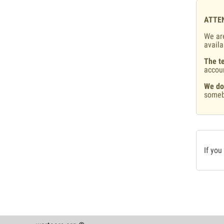
ATTE
We are
availa
The te
accou
We do
someb
If you