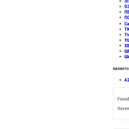
ЛІ
О
ПЕ
П
Са
Т
Ті
УШ
Х
Ш
Ши
являетс
А2
Found 
Haven'