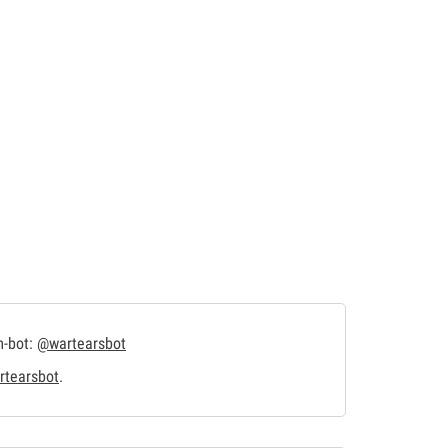
m-bot:
@wartearsbot
tearsbot
.