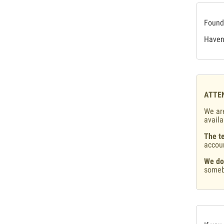
Found 
Haven'
ATTE
We are
availa
The te
accou
We do
someb