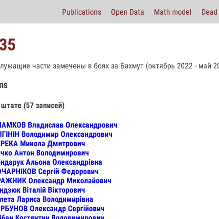
Publications
Open Data
Math model
Dead 
35
лужащие части замечены в боях за Бахмут (октябрь 2022 - май 20
ns
 штате (57 записей)
ЛАМКОВ Владислав Олександрович
ГІНІН Володимир Олександрович
ЕРЕКА Микола Дмитрович
чко Антон Володимирович
ндарук Альона Олександрівна
ОЧАРНІКОВ Сергій Федорович
РАЖНИК Олександр Миколайович
ндзюк Віталій Вікторович
лета Лариса Володимирівна
РБУНОВ Олександр Сергійович
ібан Костянтин Володимирович