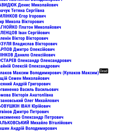
АВИДЮК Денис Миколайович
ачук Тетяна Сергіївна
ЛІНКОВ Єгор Ігорович
р Микола Вікторович
АГНОЙКО Платон Миколайович
ЛЕНЦОВ Іван Сергійович
ленін Віктор Вікторович
ЗУЛЯ Владислав Вікторович
АРПОВ Дмитро Олексійович
ІНКОВ Данило Олексійович
ОСТАРЕВ Олександр Олександрович
айній Олексій Олександрович
Dead
лаков Максим Володимирович (Кулаков Максим)
ущій Семен Миколайович
сяний Андрій Григорович
гвиненко Василь Васильович
мова Вікторія Анатоліївна
зановський Олег Михайлович
ЬОВУШКІН ІВАН Юрійович
твінов Дмитро Петрович
аксименко Олександр Петрович
АЛЬКОВСЬКИЙ Михайло Віталійович
ашин Андрій Володимирович