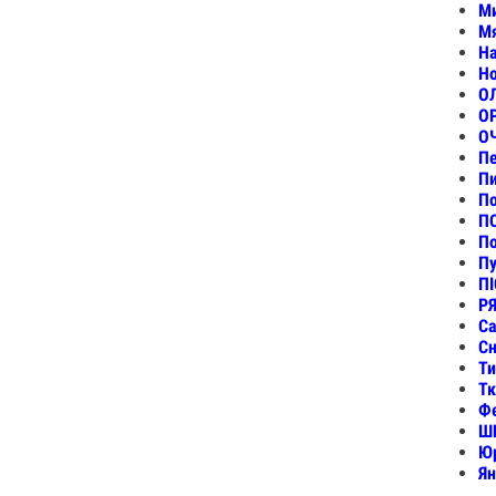
Ми
Мя
На
Но
ОЛ
О
О
Пе
Пи
По
П
По
П
ПІ
Р
Са
Сн
Ти
Тк
Фе
ШИ
Юр
Ян