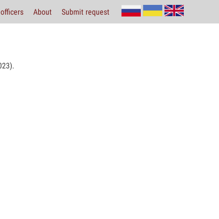
officers
About
Submit request
23).