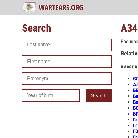
Search
А34
Военнос
Relatio
имеет в
Є
АЛ
Б
Search
Би
Бо
Б
Б
Га
Ге
ГО
Гр