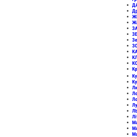
Д
Др
ЖИ
Жи
З
ЗЕ
Зе
ЗО
К
КЛ
К
Кр
Ку
К
Ли
Ло
Ло
Лу
Л
Лі
М
М
М