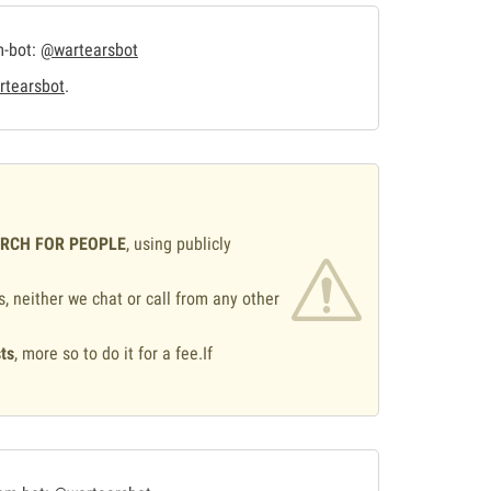
m-bot:
@wartearsbot
tearsbot
.
ARCH FOR PEOPLE
, using publicly
s, neither we chat or call from any other
ts
, more so to do it for a fee.If
.