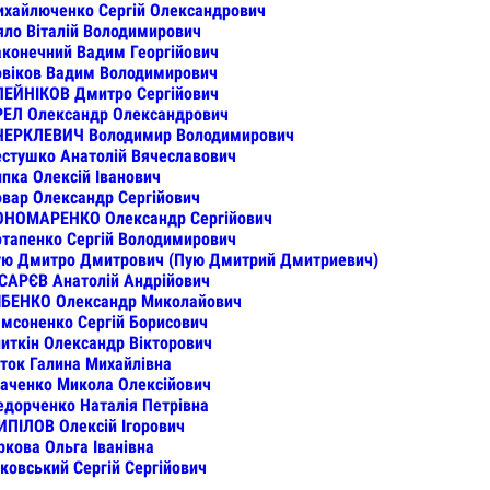
хайлюченко Сергій Олександрович
ло Віталій Володимирович
конечний Вадим Георгійович
віков Вадим Володимирович
ЕЙНІКОВ Дмитро Сергійович
РЕЛ Олександр Олександрович
ЧЕРКЛЕВИЧ Володимир Володимирович
стушко Анатолій Вячеславович
пка Олексій Іванович
вар Олександр Сергійович
ОНОМАРЕНКО Олександр Сергійович
тапенко Сергій Володимирович
ую Дмитро Дмитрович (Пую Дмитрий Дмитриевич)
САРЄВ Анатолій Андрійович
ЯБЕНКО Олександр Миколайович
мсоненко Сергій Борисович
иткін Олександр Вікторович
ток Галина Михайлівна
аченко Микола Олексійович
дорченко Наталія Петрівна
ПІЛОВ Олексій Ігорович
кова Ольга Іванівна
ковський Сергій Сергійович