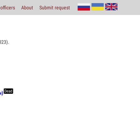
officers
About
Submit request
23).
Dead
ч)