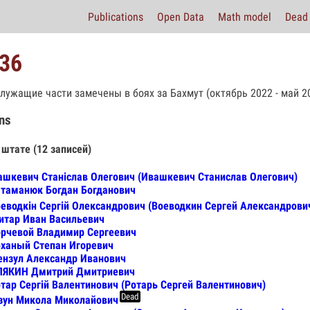
Publications
Open Data
Math model
Dead 
36
лужащие части замечены в боях за Бахмут (октябрь 2022 - май 20
ns
 штате (12 записей)
ашкевич Станіслав Олегович (Ивашкевич Станислав Олегович)
таманюк Богдан Богданович
еводкін Сергій Олександрович (Воеводкин Сергей Александрови
тар Иван Васильевич
рчевой Владимир Сергеевич
ханый Степан Игоревич
нзул Александр Иванович
ЛЯКИН Дмитрий Дмитриевич
тар Сергій Валентинович (Ротарь Сергей Валентинович)
Dead
зун Микола Миколайович