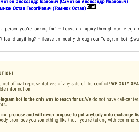
мотюк Олександр Іванович (Самотюк Александр Иванович)
Dead
мнюк Остап Георгійович (Томнюк Остап)
a person you're looking for? — Leave an inquiry through our Telegra
t found anything? — fleave an inquiry through our Telegram-bot:
@war
NTION!
 not official representatives of any side of the conflict!
WE ONLY SE
ble information.
legram bot is the only way to reach for us
.We do not have call-center
nts.
 not propose and will never propose to put anybody onto exchange lis
ody promises you something like that - you're talking with scammers