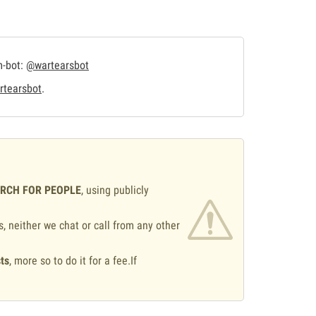
m-bot:
@wartearsbot
tearsbot
.
ARCH FOR PEOPLE
, using publicly
s, neither we chat or call from any other
ts
, more so to do it for a fee.If
.