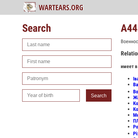
Search
А44
Военнос
Relatio
имеет в
Ів
Ва
Во
Search
Жи
Ко
Ко
Ме
П
Ро
Рі