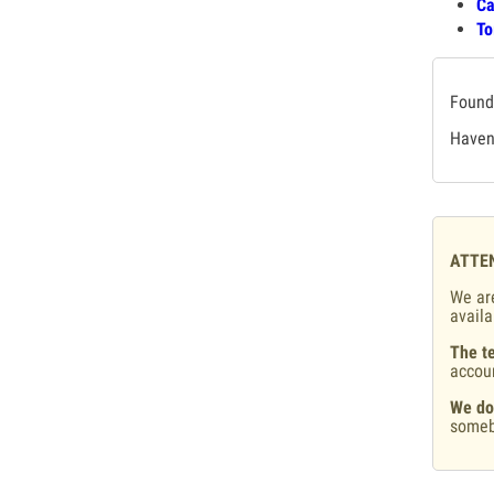
Са
То
Found 
Haven'
ATTE
We are
availa
The te
accou
We do
someb