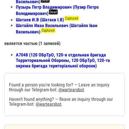
Dead
Васильович)
Пузырь Петр Владимирович (Пузир Петро
Dead
Володимирович)
Captured
Шатаев И.В (Шатаєв І.В)
Шатайло Иван Васильевич (Шатайло Iван
Captured
Васильович)
является частью (1 записей)
А7048 (120 ОБрТрО, 120-я отдельная бригада
Территориальной Обороны, 120 ОБрТрО, 120-та
окрема бригада територіальної оборони)
Found a person you're looking for? — Leave an inquiry
through our Telegram-bot:
@wartearsbot
Haven't found anything? — fleave an inquiry through our
Telegram-bot:
@wartearsbot
.