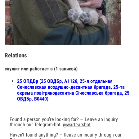
Relations
служит или работает в (1 записей)
25 ОПДБр (25 ОВДБр, А1126, 25-я отдельная
Сечеславская воздушно-десантная бригада, 25-та
окрема повітрянодесантна Січеславська бригада, 25
ОВДБр, В0440)
Found a person you're looking for? — Leave an inquiry
through our Telegram-bot:
@wartearsbot
Haven't found anything? — fleave an inquiry through our