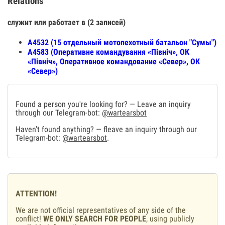
Relations
служит или работает в (2 записей)
А4532 (15 отдельный мотопехотный батальон "Сумы")
А4583 (Оперативне командування «Північ», ОК
«Північ», Оперативное командование «Север», ОК
«Север»)
Found a person you're looking for? — Leave an inquiry
through our Telegram-bot:
@wartearsbot
Haven't found anything? — fleave an inquiry through our
Telegram-bot:
@wartearsbot
.
ATTENTION!
We are not official representatives of any side of the
conflict!
WE ONLY SEARCH FOR PEOPLE
, using publicly