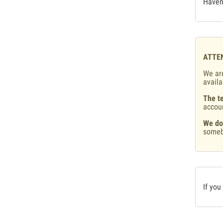
Haven'
ATTE
We are
availa
The te
accou
We do
someb
If you