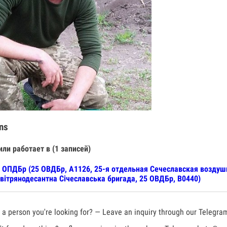
ns
или работает в (1 записей)
 ОПДБр (25 ОВДБр, А1126, 25-я отдельная Сечеславская воздуш
вітрянодесантна Січеславська бригада, 25 ОВДБр, В0440)
a person you're looking for? — Leave an inquiry through our Telegra