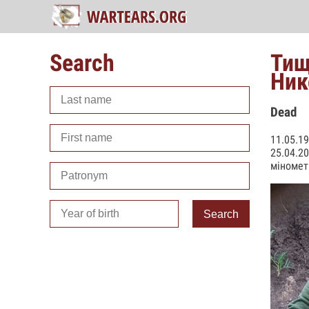
Search
Тищ
Ник
Dead
11.05.1
25.04.2
міномет
Search