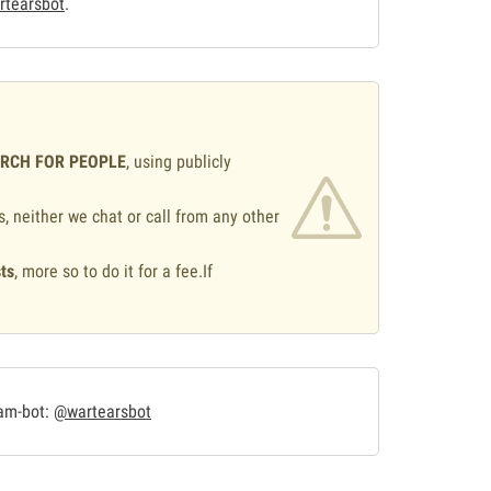
tearsbot
.
ARCH FOR PEOPLE
, using publicly
s, neither we chat or call from any other
ts
, more so to do it for a fee.If
.
ram-bot:
@wartearsbot