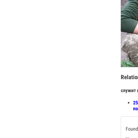
Relatio
служит 
25
по
Found 