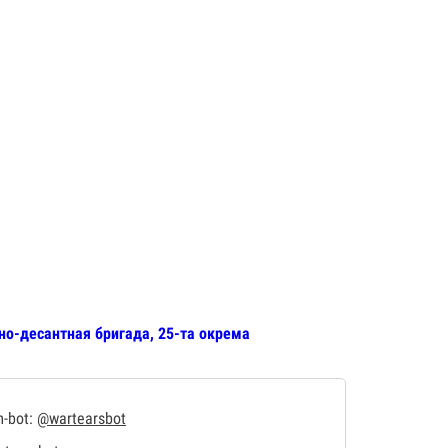
но-десантная бригада, 25-та окрема
m-bot:
@wartearsbot