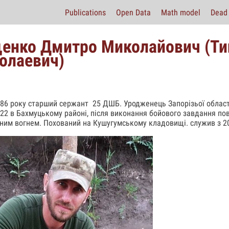
Publications
Open Data
Math model
Dead 
енко Дмитро Миколайович (Т
олаевич)
986 року старший сержант 25 ДШБ. Уродженець Запорізьої області
022 в Бахмуцькому районі, після виконання бойового завдання по
ним вогнем. Похований на Кушугумському кладовищі. служив з 20