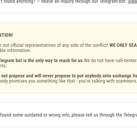
t found anything? — fleave an inquiry through our Telegram-bot:
@war
NTION!
 not official representatives of any side of the conflict!
WE ONLY SE
ble information.
legram bot is the only way to reach for us
.We do not have call-center
nts.
 not propose and will never propose to put anybody onto exchange lis
ody promises you something like that - you're talking with scammers
 found some outdated or wrong info, please tell us through the Teleg