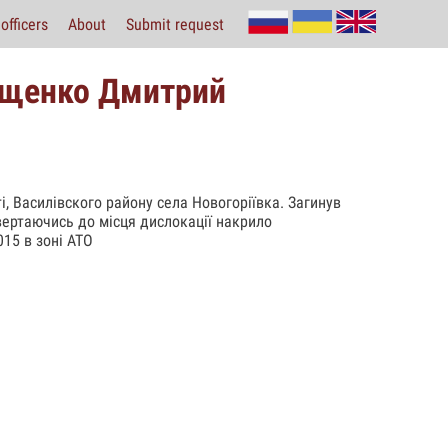
officers
About
Submit request
ищенко Дмитрий
, Василівского району села Новогоріївка. Загинув
вертаючись до місця дислокації накрило
15 в зоні АТО