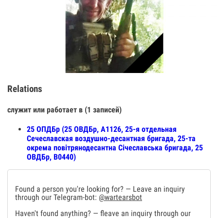
Relations
служит или работает в (1 записей)
25 ОПДБр (25 ОВДБр, А1126, 25-я отдельная
Сечеславская воздушно-десантная бригада, 25-та
окрема повітрянодесантна Січеславська бригада, 25
ОВДБр, В0440)
Found a person you're looking for? — Leave an inquiry
through our Telegram-bot:
@wartearsbot
Haven't found anything? — fleave an inquiry through our