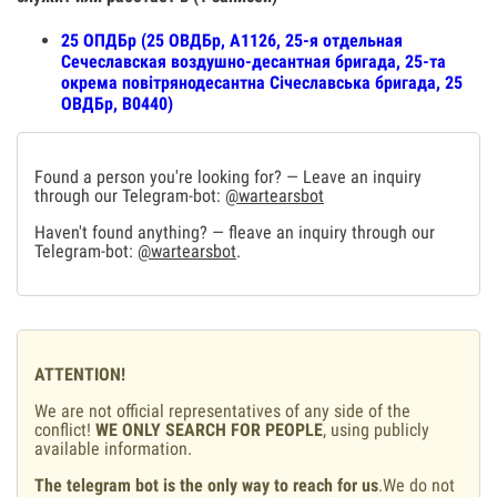
25 ОПДБр (25 ОВДБр, А1126, 25-я отдельная
Сечеславская воздушно-десантная бригада, 25-та
окрема повітрянодесантна Січеславська бригада, 25
ОВДБр, В0440)
Found a person you're looking for? — Leave an inquiry
through our Telegram-bot:
@wartearsbot
Haven't found anything? — fleave an inquiry through our
Telegram-bot:
@wartearsbot
.
ATTENTION!
We are not official representatives of any side of the
conflict!
WE ONLY SEARCH FOR PEOPLE
, using publicly
available information.
The telegram bot is the only way to reach for us
.We do not