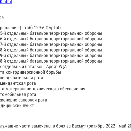
0.html
ра
равление (штаб) 129-й ОБрТрО
5-й отдельный батальон территориальной обороны
6-й отдельный батальон территориальной обороны
7-й отдельный батальон территориальной обороны
8-й отдельный батальон территориальной обороны
9-й отдельный батальон территориальной обороны
8-й отдельный батальон территориальной обороны
й отдельный батальон "Арей" УДА
та контрдиверсионной борьбы
зведывательная рота
мендантская рота
та материально-технического обеспечения
томобильная рота
женерно-саперная рота
дицинский пункт
лужащие части замечены в боях за Бахмут (октябрь 2022 - май 20