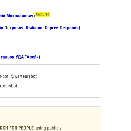
Captured
алій Миколайович)
ій Петрович, Шибанин Сергей Петрович)
атальон УДА "Арей»)
m-bot:
@wartearsbot
tearsbot
.
ARCH FOR PEOPLE
, using publicly