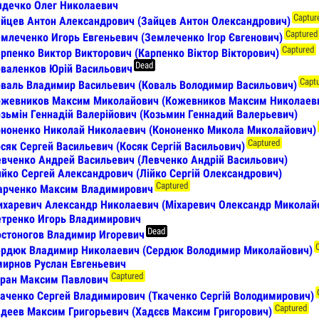
дечко Олег Николаевич
Captur
йцев Антон Александрович (Зайцев Антон Олександрович)
Captured
млеченко Игорь Евгеньевич (Землеченко Ігор Євгенович)
Captured
рпенко Виктор Викторович (Карпенко Віктор Вікторович)
Dead
валенков Юрій Васильович
Capt
валь Владимир Васильевич (Коваль Володимир Васильович)
ожевников Максим Миколайович (Кожевников Максим Николаев
зьмін Геннадій Валерійович (Козьмин Геннадий Валерьевич)
ноненко Николай Николаевич (Кононенко Микола Миколайович)
Captured
сяк Сергей Васильевич (Косяк Сергій Васильович)
вченко Андрей Васильевич (Левченко Андрій Васильович)
йко Сергей Александрович (Лійко Сергій Олександрович)
Captured
арченко Максим Владимирович
харевич Александр Николаевич (Міхаревич Олександр Миколай
тренко Игорь Владимирович
Dead
стоногов Владимир Игоревич
рдюк Владимир Николаевич (Сердюк Володимир Миколайович)
ирнов Руслан Евгеньевич
Captured
ран Максим Павлович
аченко Сергей Владимирович (Ткаченко Сергій Володимирович)
Captured
деев Максим Григорьевич (Хадєєв Максим Григорович)