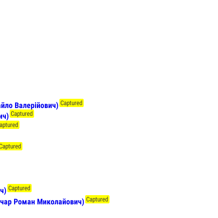
Captured
айло Валерійович)
Captured
ич)
aptured
Captured
Captured
ч)
Captured
ичар Роман Миколайович)