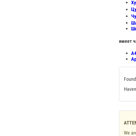
Ху
Цу
Чу
Ша
Ши
имеет ч
А
Ар
Found 
Haven'
ATTE
We are