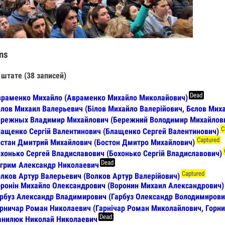
ns
 штате (38 записей)
Dead
раменко Михайло (Авраменко Михайло Миколайович)
лов Михаил Валерьевич (Білов Михайло Валерійович, Бєлов Мих
ережных Владимир Михайлович (Бережний Володимир Михайлов
C
ащенко Сергій Валентинович (Блащенко Сергей Валентинович)
Captured
стан Дмитрий Михайлович (Бостон Дмитро Михайлович)
хонько Сергей Владиславович (Бохонько Сергій Владиславович)
Dead
грим Александр Николаевич
Captured
лков Артур Валерьевич (Волков Артур Валерійович)
ронін Михайло Олександрович (Воронин Михаил Александрович)
рбуз Александр Владимирович (Гарбуз Олександр Володимирови
рничар Роман Николаевич (Гарнічар Роман Миколайлович, Горн
Dead
анилюк Николай Николаевич