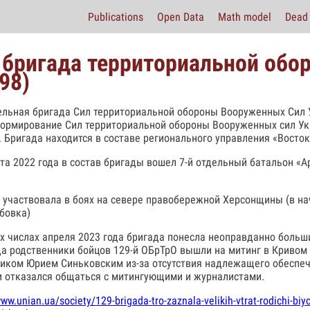
Publications
Open Data
Math model
Dead 
 бригада территориальной обо
98)
ельная бригада Сил территориальной обороны Вооруженных Сил 
ормирование Сил территориальной обороны Вооруженных сил Ук
. Бригада находится в составе регионального управления «Восток
ста 2022 года в состав бригады вошел 7-й отдельный батальон «
 участвовала в боях на севере правобережной Херсонщины (в нач
бовка)
х числах апреля 2023 года бригада понесла неоправданно больш
да родственники бойцов 129-й ОБрТрО вышли на митинг в Кривом 
иком Юрием Синьковским из-за отсутствия надлежащего обеспеч
и отказался общаться с митингующими и журналистами.
www.unian.ua/society/129-brigada-tro-zaznala-velikih-vtrat-rodichi-biyci