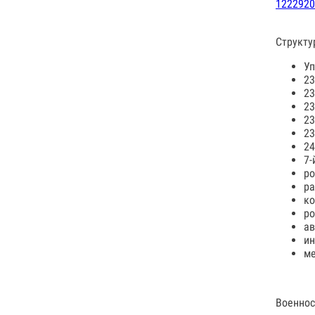
1222920
Структу
Уп
23
23
23
23
23
24
7-
ро
ра
ко
ро
ав
ин
ме
Военнос