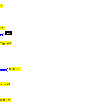
ed
ured
Dead
ич)
Captured
Captured
ович)
Captured
Captured