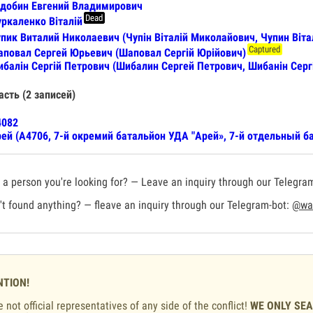
добин Евгений Владимирович
Dead
ркаленко Віталій
пик Виталий Николаевич (Чупін Віталій Миколайович, Чупин Віт
Captured
повал Сергей Юрьевич (Шаповал Сергій Юрійович)
балін Сергій Петрович (Шибалин Сергей Петрович, Шибанін Серг
асть (2 записей)
4082
ей (А4706, 7-й окремий батальйон УДА "Арей», 7-й отдельный б
a person you're looking for? — Leave an inquiry through our Telegra
t found anything? — fleave an inquiry through our Telegram-bot:
@war
NTION!
 not official representatives of any side of the conflict!
WE ONLY SE