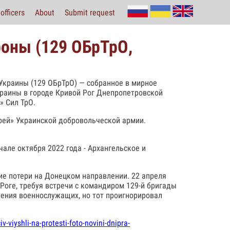
officers
About
Submit request
роны (129 ОБрТрО,
Украины (129 ОБрТрО) — собранное в мирное
раины в городе Кривой Рог Днепропетровской
» Сил ТрО.
Арей» Украинской добровольческой армии.
але октября 2022 года - Архангельское и
ие потери на Донецком направлении. 22 апреля
Роге, требуя встречи с командиром 129-й бригады
ения военнослужащих, но тот проигнорировал
v-viyshli-na-protesti-foto-novini-dnipra-