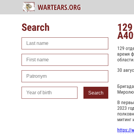
Search
129
А40
129 отд
время ф
области
30 авгу
Бригада
Миролю
Search
В первы
2023 го
полковн
митинг 
https://