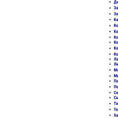
Дя
За
Зе
Ка
Ко
Ко
К
Ко
Ко
Ко
Ле
Ли
М
Ми
Пе
По
Се
См
Та
Тк
Ха