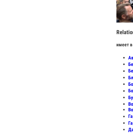
Relatio
имеет в
Ав
Бе
Б
Бл
Бо
Бо
Бу
Во
Во
Га
Га
Д