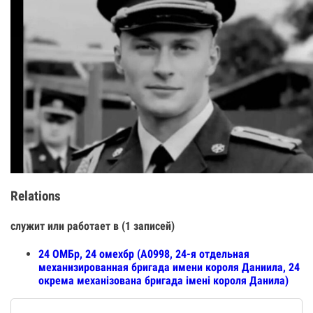
Relations
служит или работает в (1 записей)
24 ОМБр, 24 омехбр (А0998, 24-я отдельная
механизированная бригада имени короля Даниила, 24
окрема механізована бригада імені короля Данила)