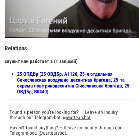
Relations
служит или работает в (1 записей)
25 ОПДБр (25 ОВДБр, А1126, 25-я отдельная
Сечеславская воздушно-десантная бригада, 25-та
окрема повітрянодесантна Січеславська бригада, 25
ОВДБр, В0440)
Found a person you're looking for? — Leave an inquiry
through our Telegram-bot:
@wartearsbot
Haven't found anything? — fleave an inquiry through our
Telegram-bot:
@wartearsbot
.