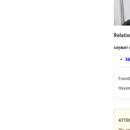
Relatio
служит 
56
Found 
Haven'
ATTE
We are