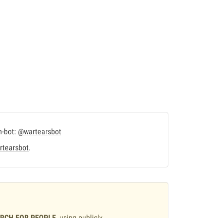
m-bot:
@wartearsbot
tearsbot
.
ARCH FOR PEOPLE
, using publicly