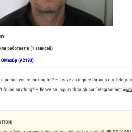
ns
или работает в (1 записей)
 ОМехБр (А2193)
a person you're looking for? — Leave an inquiry through our Telegra
t found anything? — fleave an inquiry through our Telegram-bot:
@war
NTION!
 not official representatives of any side of the conflict!
WE ONLY SE