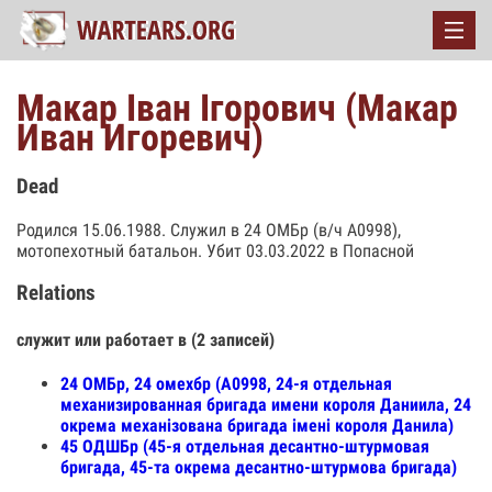
Макар Іван Ігорович (Макар
Иван Игоревич)
Dead
Родился 15.06.1988. Служил в 24 ОМБр (в/ч А0998),
мотопехотный батальон. Убит 03.03.2022 в Попасной
Relations
служит или работает в (2 записей)
24 ОМБр, 24 омехбр (А0998, 24-я отдельная
механизированная бригада имени короля Даниила, 24
окрема механізована бригада імені короля Данила)
45 ОДШБр (45-я отдельная десантно-штурмовая
бригада, 45-та окрема десантно-штурмова бригада)