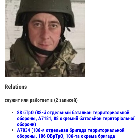
Relations
служит или работает в (2 записей)
88 бТрО (88-й отдельный батальон территориальной
обороны, A7181, 88 окремий батальйон територіальної
оборони)
A7034 (106-я отдельная бригада территориальной
обороны, 106 ОБрТрО, 106-та окрема бригада