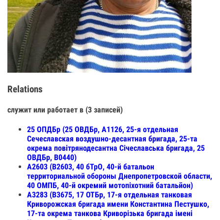
Relations
служит или работает в (3 записей)
25 ОПДБр (25 ОВДБр, А1126, 25-я отдельная
Сечеславская воздушно-десантная бригада, 25-та
окрема повітрянодесантна Січеславська бригада, 25
ОВДБр, В0440)
А2603 (В2603, 40 бТрО, 40-й батальон
территориальной обороны Днепропетровской области,
40 ОМПБ, 40-й окремий мотопіхотний батальйон)
А3283 (В3675, 17 ОТБр, 17-я отдельная танковая
Криворожская бригада имени Константина Пестушко,
17-та окрема танкова Криворізька бригада імені