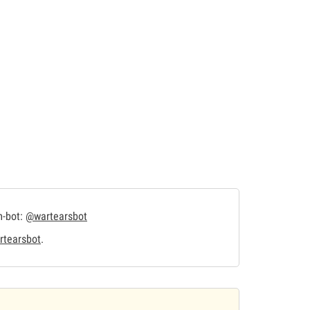
m-bot:
@wartearsbot
tearsbot
.