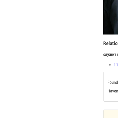
Relatio
служит 
11
Found 
Haven'