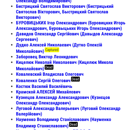
Олександр Володимирович)
Бистрицкий Святослав Викторович (Бистрицький
Святослав Вікторович, Быстрицкий Святослав
Викторович)
БУРОВИЦЬКИХ Ігор Олександрович (Буровицких Игорь
Александрович, Буровыцьких Игорь Олександрович)
Давидов Олександр Сергійович (Давыдов Александр
Сергеевич)
Дудко Алексей Николаевич (Дутко Олексій
Captured
Миколайович)
Заборовец Виктор Леонидович
Кицелюк Николай Николаевич (Кицелюк Микола
Dead
Миколайович)
Ковалевский Владислав Олегович
Dead
Коваленко Сергій Олегович
Костюк Василий Василёвичь
Крамской АЛЕКСЕЙ Михайлович
Кузнецов Александр Александрович (Кузнєцов
Олександр Олександрович)
Луговой Александр Валерьевич (Луговий Олександр
Валерійович)
Науменко Володимир Станіславович (Науменко
Dead
Владимир Станиславович)