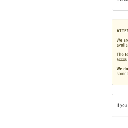
ATTE
We are
availa
The te
accou
We do
someb
If you