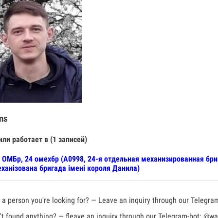
ns
или работает в (1 записей)
 ОМБр, 24 омехбр (А0998, 24-я отдельная механизированная бр
ханізована бригада імені короля Данила)
a person you're looking for? — Leave an inquiry through our Telegra
t found anything? — fleave an inquiry through our Telegram-bot:
@war