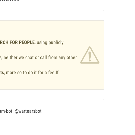
ARCH FOR PEOPLE
, using publicly
s, neither we chat or call from any other
ts
, more so to do it for a fee.If
.
ram-bot:
@wartearsbot