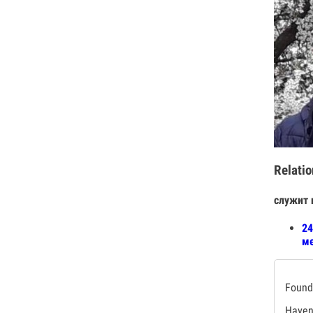
Relatio
служит 
24
ме
Found 
Haven'