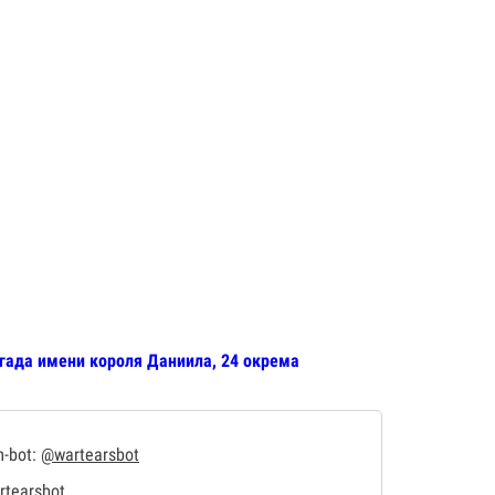
игада имени короля Даниила, 24 окрема
m-bot:
@wartearsbot
tearsbot
.