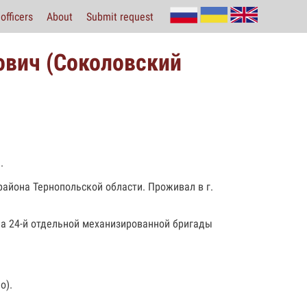
officers
About
Submit request
ович (Соколовский
.
района Тернопольской области. Проживал в г.
на 24-й отдельной механизированной бригады
о).