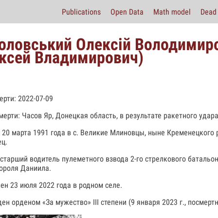
Publications
Open Data
Math model
Dead 
оловський Олексій Володимир
ксей Владимирович)
ерти: 2022-07-09
мерти: Часов Яр, Донецкая область, в результате ракетного удара
 20 марта 1991 года в с. Великие Млиновцы, ныне Кременецкого 
ц.
 старший водитель пулеметного взвода 2-го стрелкового батальо
ороля Даниила.
ен 23 июля 2022 года в родном селе.
ен орденом «За мужество» III степени (9 января 2023 г., посмертн