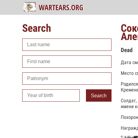
Search
Сок
Але
Dead
Дата см
Место с
Родился
Кремене
Search
Солдат,
имени к
Похорон
Награжд