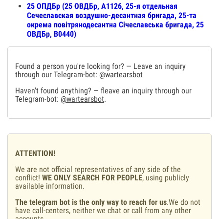
25 ОПДБр (25 ОВДБр, А1126, 25-я отдельная
Сечеславская воздушно-десантная бригада, 25-та
окрема повітрянодесантна Січеславська бригада, 25
ОВДБр, В0440)
Found a person you're looking for? — Leave an inquiry
through our Telegram-bot:
@wartearsbot
Haven't found anything? — fleave an inquiry through our
Telegram-bot:
@wartearsbot
.
ATTENTION!
We are not official representatives of any side of the
conflict!
WE ONLY SEARCH FOR PEOPLE
, using publicly
available information.
The telegram bot is the only way to reach for us
.We do not
have call-centers, neither we chat or call from any other
accounts.