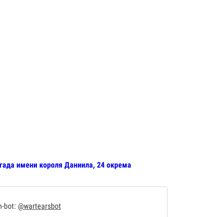
игада имени короля Даниила, 24 окрема
m-bot:
@wartearsbot