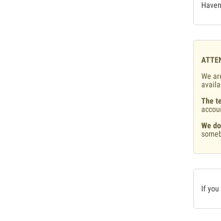
Haven'
ATTE
We are
availa
The te
accou
We do
someb
If you