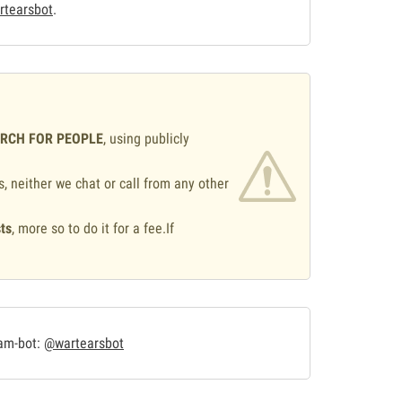
tearsbot
.
ARCH FOR PEOPLE
, using publicly
s, neither we chat or call from any other
ts
, more so to do it for a fee.If
.
ram-bot:
@wartearsbot