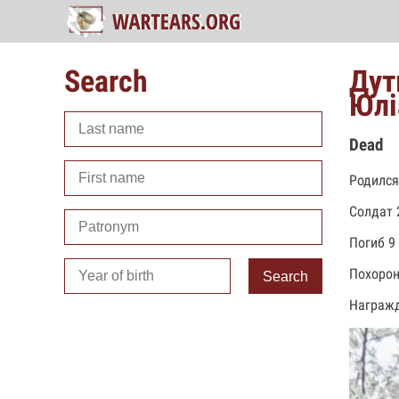
Search
Дут
Юлі
Dead
Родился
Солдат 
Погиб 9 
Похорон
Search
Награжд