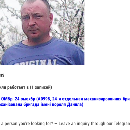
ns
или работает в (1 записей)
 ОМБр, 24 омехбр (А0998, 24-я отдельная механизированная бр
ханізована бригада імені короля Данила)
a person you're looking for? — Leave an inquiry through our Telegra