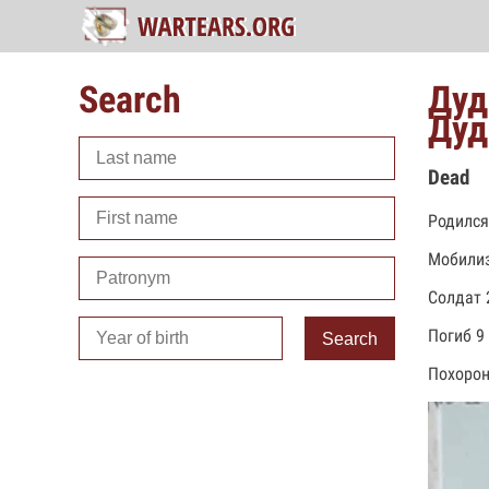
Search
Дуд
Дуд
Dead
Родился
Мобилиз
Солдат 
Погиб 9 
Search
Похорон