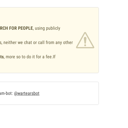
ARCH FOR PEOPLE
, using publicly
s, neither we chat or call from any other
ts
, more so to do it for a fee.If
.
ram-bot:
@wartearsbot