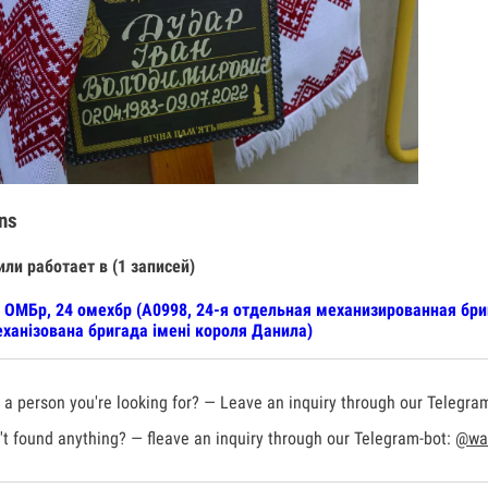
ns
или работает в (1 записей)
 ОМБр, 24 омехбр (А0998, 24-я отдельная механизированная бр
ханізована бригада імені короля Данила)
a person you're looking for? — Leave an inquiry through our Telegra
t found anything? — fleave an inquiry through our Telegram-bot:
@war