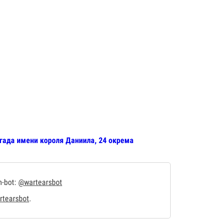
игада имени короля Даниила, 24 окрема
m-bot:
@wartearsbot
tearsbot
.