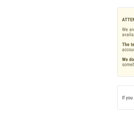
ATTE
We are
availa
The te
accou
We do
someb
If you