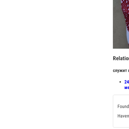
Relatio
служит 
24
ме
Found 
Haven'