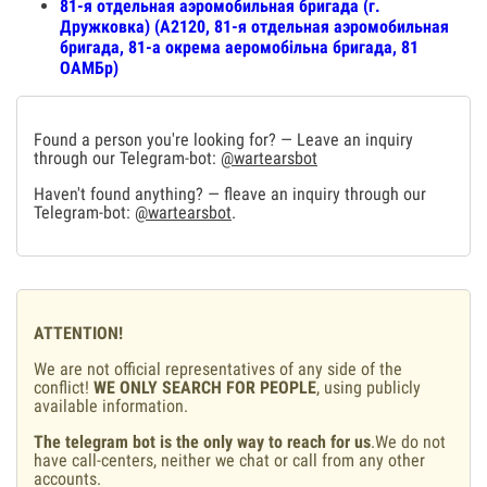
81-я отдельная аэромобильная бригада (г.
Дружковка) (А2120, 81-я отдельная аэромобильная
бригада, 81-а окрема аеромобільна бригада, 81
ОАМБр)
Found a person you're looking for? — Leave an inquiry
through our Telegram-bot:
@wartearsbot
Haven't found anything? — fleave an inquiry through our
Telegram-bot:
@wartearsbot
.
ATTENTION!
We are not official representatives of any side of the
conflict!
WE ONLY SEARCH FOR PEOPLE
, using publicly
available information.
The telegram bot is the only way to reach for us
.We do not
have call-centers, neither we chat or call from any other
accounts.