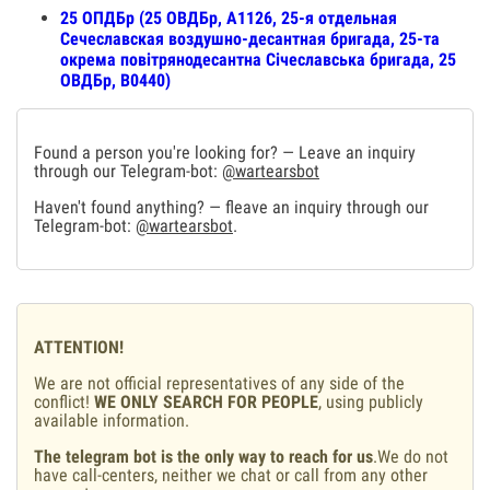
25 ОПДБр (25 ОВДБр, А1126, 25-я отдельная
Сечеславская воздушно-десантная бригада, 25-та
окрема повітрянодесантна Січеславська бригада, 25
ОВДБр, В0440)
Found a person you're looking for? — Leave an inquiry
through our Telegram-bot:
@wartearsbot
Haven't found anything? — fleave an inquiry through our
Telegram-bot:
@wartearsbot
.
ATTENTION!
We are not official representatives of any side of the
conflict!
WE ONLY SEARCH FOR PEOPLE
, using publicly
available information.
The telegram bot is the only way to reach for us
.We do not
have call-centers, neither we chat or call from any other